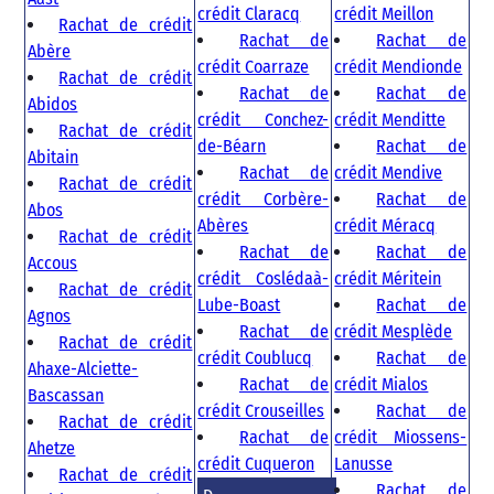
crédit Claracq
crédit Meillon
Rachat de crédit
Rachat de
Rachat de
Abère
crédit Coarraze
crédit Mendionde
Rachat de crédit
Rachat de
Rachat de
Abidos
crédit Conchez-
crédit Menditte
Rachat de crédit
de-Béarn
Rachat de
Abitain
Rachat de
crédit Mendive
Rachat de crédit
crédit Corbère-
Rachat de
Abos
Abères
crédit Méracq
Rachat de crédit
Rachat de
Rachat de
Accous
crédit Coslédaà-
crédit Méritein
Rachat de crédit
Lube-Boast
Rachat de
Agnos
Rachat de
crédit Mesplède
Rachat de crédit
crédit Coublucq
Rachat de
Ahaxe-Alciette-
Rachat de
crédit Mialos
Bascassan
crédit Crouseilles
Rachat de
Rachat de crédit
Rachat de
crédit Miossens-
Ahetze
crédit Cuqueron
Lanusse
Rachat de crédit
Rachat de