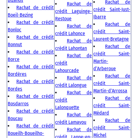
Bizanos
Rachat de
Rachat de
Rachat de crédit
crédit Saint-Just-
crédit Laguinge-
Boeil-Bezing
Ibarre
Restoue
Rachat de crédit
Rachat de
Rachat de
Bonloc
crédit Saint-
crédit Lahonce
Rachat de crédit
Laurent-Bretagne
Rachat de
Bonnut
Rachat de
crédit Lahontan
Rachat de crédit
crédit Saint-
Rachat de
Borce
Martin-
crédit
Rachat de crédit
d’Arberoue
Lahourcade
Bordères
Rachat de
Rachat de
Rachat de crédit
crédit Saint-
crédit Lalongue
Bordes
Martin-d’Arrossa
Rachat de
Rachat de crédit
Rachat de
crédit
Bosdarros
crédit Saint-
Lalonquette
Rachat de crédit
Médard
Rachat de
Boucau
Rachat de
crédit Lamayou
Rachat de crédit
crédit Saint-
Rachat de
Boueilh-Boueilho-
Michel
crédit Lanne-en-