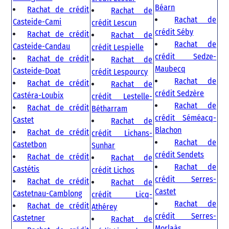
Béarn
Rachat de crédit
Rachat de
Rachat de
Casteide-Cami
crédit Lescun
crédit Séby
Rachat de crédit
Rachat de
Rachat de
Casteide-Candau
crédit Lespielle
crédit Sedze-
Rachat de crédit
Rachat de
Maubecq
Casteide-Doat
crédit Lespourcy
Rachat de
Rachat de crédit
Rachat de
crédit Sedzère
Castéra-Loubix
crédit Lestelle-
Rachat de
Rachat de crédit
Bétharram
crédit Séméacq-
Castet
Rachat de
Blachon
Rachat de crédit
crédit Lichans-
Rachat de
Castetbon
Sunhar
crédit Sendets
Rachat de crédit
Rachat de
Rachat de
Castétis
crédit Lichos
crédit Serres-
Rachat de crédit
Rachat de
Castet
Castetnau-Camblong
crédit Licq-
Rachat de
Rachat de crédit
Athérey
crédit Serres-
Castetner
Rachat de
Morlaàs