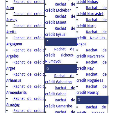
Rachat de crédit
crédit Nabas
Rachat de
Aren
Rachat de
crédit Etchebar
Rachat de crédit
crédit Narcastet
Rachat de
Aressy
Rachat de
crédit Etsaut
Rachat de crédit
crédit Narp
Rachat de
Arette
Rachat de
crédit Eysus
Rachat de crédit
crédit Navailles-
F
Argagnon
Angos
Rachat de
Rachat de crédit
Rachat de
crédit Fichous-
Argelos
crédit Navarrenx
Riumayou
Rachat de crédit
Rachat de
Arget
crédit Nay
G
Rachat de crédit
Rachat de
Rachat de
Arhansus
crédit Noguères
crédit Gabaston
Rachat de crédit
Rachat de
Rachat de
Armendarits
crédit Nousty
crédit Gabat
Rachat de crédit
O
Rachat de
Arnéguy
crédit Gamarthe
Rachat de
Rachat de crédit
Rachat de