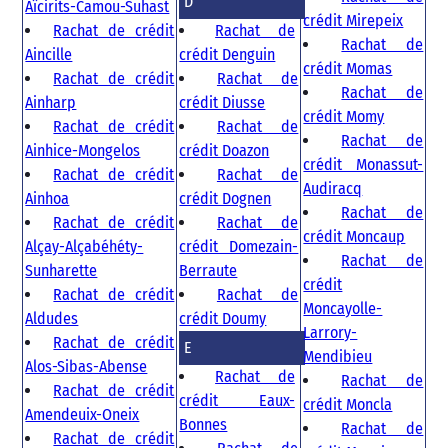
D
Aïcirits-Camou-Suhast
crédit Mirepeix
Rachat de crédit
Rachat de
Rachat de
Aincille
crédit Denguin
crédit Momas
Rachat de crédit
Rachat de
Rachat de
Ainharp
crédit Diusse
crédit Momy
Rachat de crédit
Rachat de
Rachat de
Ainhice-Mongelos
crédit Doazon
crédit Monassut-
Rachat de crédit
Rachat de
Audiracq
Ainhoa
crédit Dognen
Rachat de
Rachat de crédit
Rachat de
crédit Moncaup
Alçay-Alçabéhéty-
crédit Domezain-
Rachat de
Sunharette
Berraute
crédit
Rachat de crédit
Rachat de
Moncayolle-
Aldudes
crédit Doumy
Larrory-
Rachat de crédit
E
Mendibieu
Alos-Sibas-Abense
Rachat de
Rachat de
Rachat de crédit
crédit Eaux-
crédit Moncla
Amendeuix-Oneix
Bonnes
Rachat de
Rachat de crédit