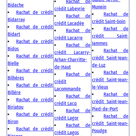
Rachat de
Bidache
Munein
crédit Labeyrie
Rachat de crédit
Rachat de
Rachat de
Bidarray
crédit Saint-Goin
crédit Lacadée
Rachat de crédit
Rachat de
Rachat de
Bidart
crédit Saint-
crédit Lacarre
Rachat de crédit
Jammes
Rachat de
Bidos
Rachat de
crédit Lacarry-
Rachat de crédit
crédit Saint-Jean-
Arhan-Charritte-
Bielle
de-Luz
de-Haut
Rachat de crédit
Rachat de
Rachat de
Bilhères
crédit Saint-Jean-
crédit
Rachat de crédit
le-Vieux
Lacommande
Billère
Rachat de
Rachat de
Rachat de crédit
crédit Saint-Jean-
crédit Lacq
Biriatou
Pied-de-Port
Rachat de
Rachat de crédit
Rachat de
crédit Lagor
Biron
crédit Saint-Jean-
Rachat de
Rachat de crédit
Poudge
crédit Lagos