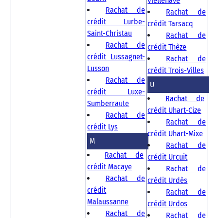
Viellenave
Rachat de
Rachat de
crédit Lurbe-
crédit Tarsacq
Saint-Christau
Rachat de
Rachat de
crédit Thèze
crédit Lussagnet-
Rachat de
Lusson
crédit Trois-Villes
Rachat de
U
crédit Luxe-
Rachat de
Sumberraute
crédit Uhart-Cize
Rachat de
Rachat de
crédit Lys
crédit Uhart-Mixe
M
Rachat de
Rachat de
crédit Urcuit
crédit Macaye
Rachat de
Rachat de
crédit Urdès
crédit
Rachat de
Malaussanne
crédit Urdos
Rachat de
Rachat de