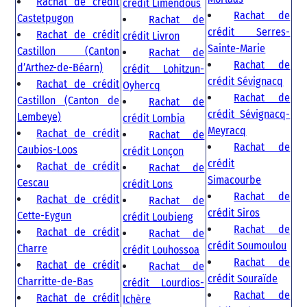
Rachat de crédit
crédit Limendous
Rachat de
Castetpugon
Rachat de
crédit Serres-
Rachat de crédit
crédit Livron
Sainte-Marie
Castillon (Canton
Rachat de
Rachat de
d’Arthez-de-Béarn)
crédit Lohitzun-
crédit Sévignacq
Rachat de crédit
Oyhercq
Rachat de
Castillon (Canton de
Rachat de
crédit Sévignacq-
Lembeye)
crédit Lombia
Meyracq
Rachat de crédit
Rachat de
Rachat de
Caubios-Loos
crédit Lonçon
crédit
Rachat de crédit
Rachat de
Simacourbe
Cescau
crédit Lons
Rachat de
Rachat de crédit
Rachat de
crédit Siros
Cette-Eygun
crédit Loubieng
Rachat de
Rachat de crédit
Rachat de
crédit Soumoulou
Charre
crédit Louhossoa
Rachat de
Rachat de crédit
Rachat de
crédit Souraïde
Charritte-de-Bas
crédit Lourdios-
Rachat de
Rachat de crédit
Ichère