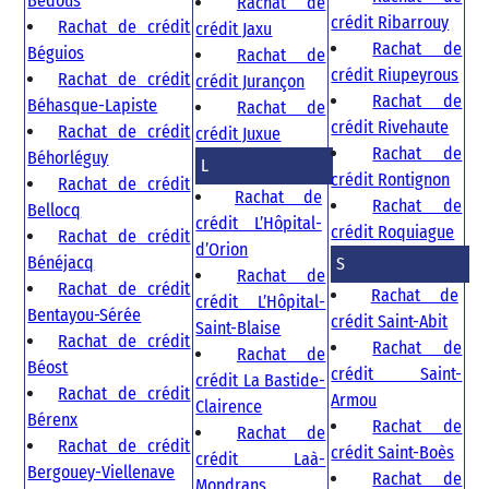
Bedous
Rachat de
crédit Ribarrouy
Rachat de crédit
crédit Jaxu
Rachat de
Béguios
Rachat de
crédit Riupeyrous
Rachat de crédit
crédit Jurançon
Rachat de
Béhasque-Lapiste
Rachat de
crédit Rivehaute
Rachat de crédit
crédit Juxue
Rachat de
Béhorléguy
L
crédit Rontignon
Rachat de crédit
Rachat de
Rachat de
Bellocq
crédit L’Hôpital-
crédit Roquiague
Rachat de crédit
d’Orion
Bénéjacq
S
Rachat de
Rachat de crédit
Rachat de
crédit L’Hôpital-
Bentayou-Sérée
crédit Saint-Abit
Saint-Blaise
Rachat de crédit
Rachat de
Rachat de
Béost
crédit Saint-
crédit La Bastide-
Rachat de crédit
Armou
Clairence
Bérenx
Rachat de
Rachat de
Rachat de crédit
crédit Saint-Boès
crédit Laà-
Bergouey-Viellenave
Rachat de
Mondrans