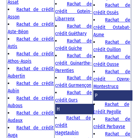
Assat
Rachat de
Rachat de
Rachat de crédit
crédit Gotein-
crédit Ossès
Asson
Libarrenx
Rachat de
Rachat de crédit
Rachat de
crédit Ostabat-
Aste-Béon
crédit Guéthary
Asme
Rachat de crédit
Rachat de
Rachat de
Astis
crédit Guiche
crédit Ouillon
Rachat de crédit
Rachat de
Rachat de
Athos-Aspis
crédit Guinarthe-
crédit Ousse
Rachat de crédit
Parenties
Rachat de
Aubertin
Rachat de
crédit Ozenx-
Rachat de crédit
crédit Gurmençon
Montestrucq
Aubin
Rachat de
P
Rachat de crédit
crédit Gurs
Rachat de
Aubous
H
crédit Pagolle
Rachat de crédit
Rachat de
Rachat de
Audaux
crédit
crédit Parbayse
Rachat de crédit
Hagetaubin
Rachat de
Auga