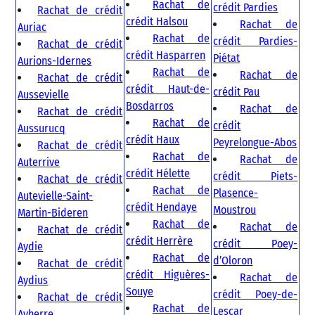
Rachat de
crédit Pardies
Rachat de crédit
crédit Halsou
Rachat de
Auriac
Rachat de
crédit Pardies-
Rachat de crédit
crédit Hasparren
Piétat
Aurions-Idernes
Rachat de
Rachat de
Rachat de crédit
crédit Haut-de-
crédit Pau
Aussevielle
Bosdarros
Rachat de
Rachat de crédit
Rachat de
crédit
Aussurucq
crédit Haux
Peyrelongue-Abos
Rachat de crédit
Rachat de
Rachat de
Auterrive
crédit Hélette
crédit Piets-
Rachat de crédit
Rachat de
Plasence-
Autevielle-Saint-
crédit Hendaye
Moustrou
Martin-Bideren
Rachat de
Rachat de
Rachat de crédit
crédit Herrère
crédit Poey-
Aydie
Rachat de
d’Oloron
Rachat de crédit
crédit Higuères-
Rachat de
Aydius
Souye
crédit Poey-de-
Rachat de crédit
Rachat de
Lescar
Ayherre