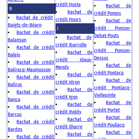
crédit Hosta
Rachat de
B
Rachat de
crédit Pomps
Rachat de crédit
crédit Hours
Rachat de
Baigts-de-Béarn
crédit Ponson-
I
Rachat de crédit
Debat-Pouts
Rachat de
Balansun
Rachat de
crédit Ibarrolle
Rachat de crédit
crédit Ponson-
Rachat de
Baleix
Dessus
crédit Idaux-
Rachat de crédit
Rachat de
Mendy
Baliracq-Maumusson
crédit Pontacq
Rachat de
Rachat de crédit
Rachat de
crédit Idron
Baliros
crédit Pontiacq-
Rachat de
Rachat de crédit
Viellepinte
crédit Igon
Banca
Rachat de
Rachat de
Rachat de crédit
crédit Portet
crédit Iholdy
Barcus
Rachat de
Rachat de
Rachat de crédit
crédit Pouliacq
crédit Ilharre
Bardos
Rachat de
Rachat de
Rachat de crédit