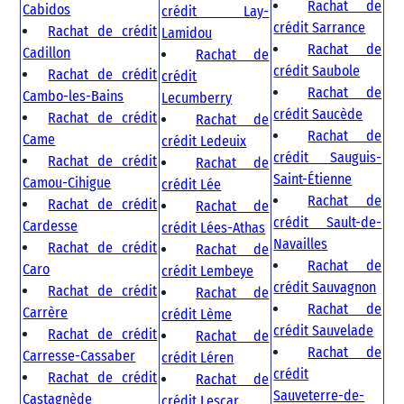
Rachat de
Cabidos
crédit Lay-
crédit Sarrance
Rachat de crédit
Lamidou
Rachat de
Cadillon
Rachat de
crédit Saubole
Rachat de crédit
crédit
Rachat de
Cambo-les-Bains
Lecumberry
crédit Saucède
Rachat de crédit
Rachat de
Rachat de
Came
crédit Ledeuix
crédit Sauguis-
Rachat de crédit
Rachat de
Saint-Étienne
Camou-Cihigue
crédit Lée
Rachat de
Rachat de crédit
Rachat de
crédit Sault-de-
Cardesse
crédit Lées-Athas
Navailles
Rachat de crédit
Rachat de
Rachat de
Caro
crédit Lembeye
crédit Sauvagnon
Rachat de crédit
Rachat de
Rachat de
Carrère
crédit Lème
crédit Sauvelade
Rachat de crédit
Rachat de
Rachat de
Carresse-Cassaber
crédit Léren
crédit
Rachat de crédit
Rachat de
Sauveterre-de-
Castagnède
crédit Lescar