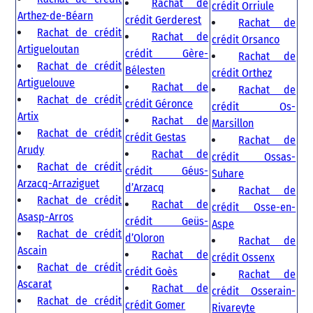
Rachat de
crédit Orriule
Arthez-de-Béarn
crédit Gerderest
Rachat de
Rachat de crédit
Rachat de
crédit Orsanco
Artigueloutan
crédit Gère-
Rachat de
Rachat de crédit
Bélesten
crédit Orthez
Artiguelouve
Rachat de
Rachat de
Rachat de crédit
crédit Géronce
crédit Os-
Artix
Rachat de
Marsillon
Rachat de crédit
crédit Gestas
Rachat de
Arudy
Rachat de
crédit Ossas-
Rachat de crédit
crédit Géus-
Suhare
Arzacq-Arraziguet
d’Arzacq
Rachat de
Rachat de crédit
Rachat de
crédit Osse-en-
Asasp-Arros
crédit Geüs-
Aspe
Rachat de crédit
d’Oloron
Rachat de
Ascain
Rachat de
crédit Ossenx
Rachat de crédit
crédit Goès
Rachat de
Ascarat
Rachat de
crédit Osserain-
Rachat de crédit
crédit Gomer
Rivareyte