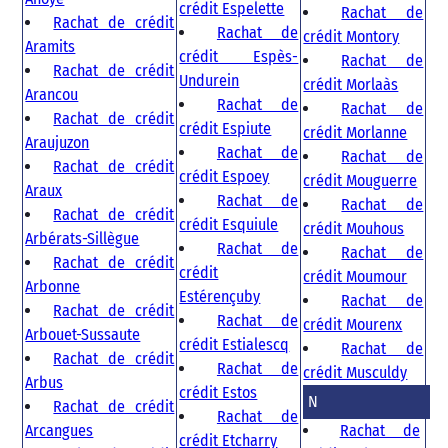
crédit Espelette
Rachat de
Rachat de crédit
Rachat de
crédit Montory
Aramits
crédit Espès-
Rachat de
Rachat de crédit
Undurein
crédit Morlaàs
Arancou
Rachat de
Rachat de
Rachat de crédit
crédit Espiute
crédit Morlanne
Araujuzon
Rachat de
Rachat de
Rachat de crédit
crédit Espoey
crédit Mouguerre
Araux
Rachat de
Rachat de
Rachat de crédit
crédit Esquiule
crédit Mouhous
Arbérats-Sillègue
Rachat de
Rachat de
Rachat de crédit
crédit
crédit Moumour
Arbonne
Estérençuby
Rachat de
Rachat de crédit
Rachat de
crédit Mourenx
Arbouet-Sussaute
crédit Estialescq
Rachat de
Rachat de crédit
Rachat de
crédit Musculdy
Arbus
crédit Estos
N
Rachat de crédit
Rachat de
Arcangues
Rachat de
crédit Etcharry