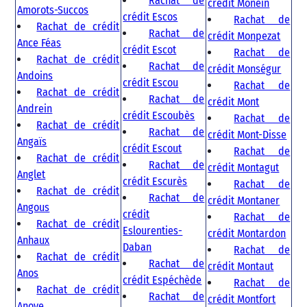
Rachat de
crédit Monein
Amorots-Succos
crédit Escos
Rachat de
Rachat de crédit
Rachat de
crédit Monpezat
Ance Féas
crédit Escot
Rachat de
Rachat de crédit
Rachat de
crédit Monségur
Andoins
crédit Escou
Rachat de
Rachat de crédit
Rachat de
crédit Mont
Andrein
crédit Escoubès
Rachat de
Rachat de crédit
Rachat de
crédit Mont-Disse
Angaïs
crédit Escout
Rachat de
Rachat de crédit
Rachat de
crédit Montagut
Anglet
crédit Escurès
Rachat de
Rachat de crédit
Rachat de
crédit Montaner
Angous
crédit
Rachat de
Rachat de crédit
Eslourenties-
crédit Montardon
Anhaux
Daban
Rachat de
Rachat de crédit
Rachat de
crédit Montaut
Anos
crédit Espéchède
Rachat de
Rachat de crédit
Rachat de
crédit Montfort
Anoye