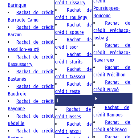
crédit
crédit Irissarry
Barinque
Poursiugues-
Rachat de
Rachat de crédit
Boucoue
crédit Irouléguy
Barraute-Camu
Rachat de
Rachat de
Rachat de crédit
crédit Préchacq-
crédit Ispoure
Barzun
Josbaig
Rachat de
Rachat de crédit
Rachat de
crédit Issor
Bassillon-Vauzé
crédit Préchacq-
Rachat de
Rachat de crédit
Navarrenx
crédit Isturits
Bassussarry
Rachat de
Rachat de
Rachat de crédit
crédit Précilhon
crédit Itxassou
Bastanès
Rachat de
Rachat de
Rachat de crédit
crédit Puyoô
crédit Izeste
Baudreix
R
J
Rachat de crédit
Rachat de
Bayonne
Rachat de
crédit Ramous
Rachat de crédit
crédit Jasses
Rachat de
Bédeille
Rachat de
crédit Rébénacq
Rachat de crédit
crédit Jatxou
Rachat de