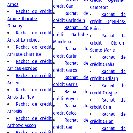
crédit Ogenne-
Arnos
crédit Gan
Camptort
Rachat de crédit
Rachat de
Rachat de
Aroue-Ithorots-
crédit Garindein
crédit Ogeu-les-
Olhaïby
Rachat de
Bains
Rachat de crédit
crédit Garlède-
Rachat de
Arrast-Larrebieu
Mondebat
crédit Oloron-
Rachat de crédit
Rachat de
Sainte-Marie
Arraute-Charritte
crédit Garlin
Rachat de
Rachat de crédit
Rachat de
crédit Oraàs
Arricau-Bordes
crédit Garos
Rachat de
Rachat de crédit
Rachat de
crédit Ordiarp
Arrien
crédit Garris
Rachat de
Rachat de crédit
Rachat de
crédit Orègue
Arros-de-Nay
crédit Gayon
Rachat de
Rachat de crédit
Rachat de
crédit Orin
Arrosès
crédit Gelos
Rachat de
Rachat de crédit
Rachat de
crédit Orion
Arthez-d’Asson
crédit Ger
Rachat de
Rachat de crédit