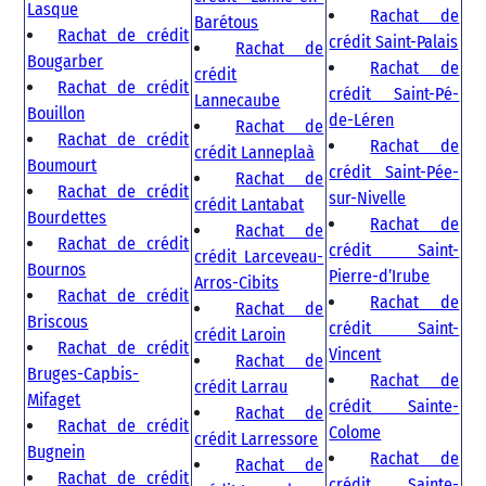
Lasque
Rachat de
Barétous
Rachat de crédit
crédit Saint-Palais
Rachat de
Bougarber
Rachat de
crédit
Rachat de crédit
crédit Saint-Pé-
Lannecaube
Bouillon
de-Léren
Rachat de
Rachat de crédit
Rachat de
crédit Lanneplaà
Boumourt
crédit Saint-Pée-
Rachat de
Rachat de crédit
sur-Nivelle
crédit Lantabat
Bourdettes
Rachat de
Rachat de
Rachat de crédit
crédit Saint-
crédit Larceveau-
Bournos
Pierre-d’Irube
Arros-Cibits
Rachat de crédit
Rachat de
Rachat de
Briscous
crédit Saint-
crédit Laroin
Rachat de crédit
Vincent
Rachat de
Bruges-Capbis-
Rachat de
crédit Larrau
Mifaget
crédit Sainte-
Rachat de
Rachat de crédit
Colome
crédit Larressore
Bugnein
Rachat de
Rachat de
Rachat de crédit
crédit Sainte-