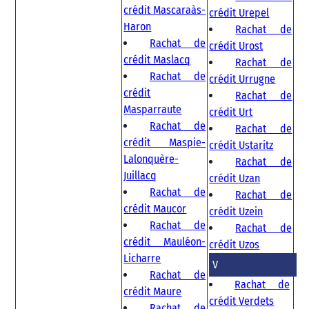
crédit Mascaraàs-
crédit Urepel
Haron
Rachat de
Rachat de
crédit Urost
crédit Maslacq
Rachat de
Rachat de
crédit Urrugne
crédit
Rachat de
Masparraute
crédit Urt
Rachat de
Rachat de
crédit Maspie-
crédit Ustaritz
Lalonquère-
Rachat de
Juillacq
crédit Uzan
Rachat de
Rachat de
crédit Maucor
crédit Uzein
Rachat de
Rachat de
crédit Mauléon-
crédit Uzos
Licharre
V
Rachat de
Rachat de
crédit Maure
crédit Verdets
Rachat de