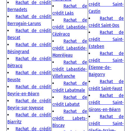
Rachat de crédit
crédit Saint-
Rachat de
Bernadets
Castin
crédit Laàs
Rachat de crédit
Rachat de
Rachat de
Berrogain-Laruns
crédit Saint-Dos
crédit Labastide-
Rachat de crédit
Rachat de
Cézéracq
Bescat
crédit Saint-
Rachat de
Rachat de crédit
Esteben
crédit Labastide-
Bésingrand
Rachat de
Monréjeau
Rachat de crédit
crédit Saint-
Rachat de
Bétracq
Étienne-de-
crédit Labastide-
Rachat de crédit
Baïgorry
Villefranche
Beuste
Rachat de
Rachat de
Rachat de crédit
crédit Saint-Faust
crédit Labatmale
Beyrie-en-Béarn
Rachat de
Rachat de
Rachat de crédit
crédit Saint-
crédit Labatut
Beyrie-sur-Joyeuse
Girons-en-Béarn
Rachat de
Rachat de crédit
Rachat de
crédit Labets-
Biarritz
crédit Saint-
Biscay
Rachat de crédit
Gladie-Arrive-