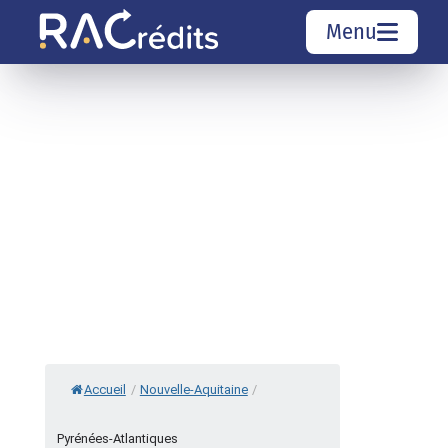
Menu
Simulation rachat de crédit
Organismes de crédit
Courtiers rachat de crédits
Sociétés de rachat de crédits
Top 10 Villes
Accueil
/
Nouvelle-Aquitaine
/
Pyrénées-Atlantiques