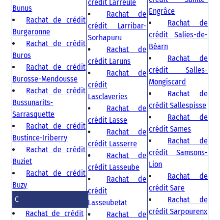
crédit Larreule
Bunus
Engrâce
Rachat de
Rachat de crédit
Rachat de
crédit Larribar-
Burgaronne
crédit Salies-de-
Sorhapuru
Rachat de crédit
Béarn
Rachat de
Buros
Rachat de
crédit Laruns
Rachat de crédit
crédit Salles-
Rachat de
Burosse-Mendousse
Mongiscard
crédit
Rachat de crédit
Rachat de
Lasclaveries
Bussunarits-
crédit Sallespisse
Rachat de
Sarrasquette
Rachat de
crédit Lasse
Rachat de crédit
crédit Sames
Rachat de
Bustince-Iriberry
Rachat de
crédit Lasserre
Rachat de crédit
crédit Samsons-
Rachat de
Buziet
Lion
crédit Lasseube
Rachat de crédit
Rachat de
Rachat de
Buzy
crédit Sare
crédit
C
Rachat de
Lasseubetat
crédit Sarpourenx
Rachat de crédit
Rachat de