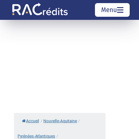
Menu
Simulation rachat de crédit
Organismes de crédit
Courtiers rachat de crédits
Sociétés de rachat de crédits
Top 10 Villes
Accueil
/
Nouvelle-Aquitaine
/
Pyrénées-Atlantiques
/