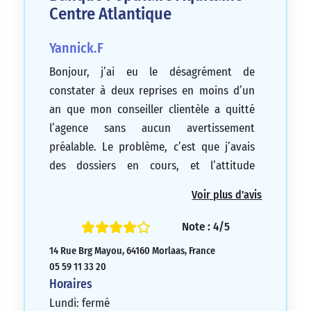
Centre Atlantique
Yannick.F
Bonjour, j’ai eu le désagrément de
constater à deux reprises en moins d’un
an que mon conseiller clientèle a quitté
l’agence sans aucun avertissement
préalable. Le problème, c’est que j’avais
des dossiers en cours, et l’attitude
manquait totalement de respect. L’agence
Voir plus d'avis
n’a pas daigné présenter ses excuses,
argumentant que nous étions trop
Note : 4/5
nombreux pour être informés.
14 Rue Brg Mayou, 64160 Morlaas, France
1/5
05 59 11 33 20
Horaires
Lundi: fermé