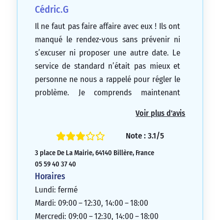
Cédric.G
Il ne faut pas faire affaire avec eux ! Ils ont
manqué le rendez-vous sans prévenir ni
s’excuser ni proposer une autre date. Le
service de standard n’était pas mieux et
personne ne nous a rappelé pour régler le
problème. Je comprends maintenant
pourquoi beaucoup de personnes se
Voir plus d'avis
tournent vers les banques en ligne. J’ai
connu des banques, agences et conseillers
Note : 3.1/5
qui étaient plus attentifs aux besoins des
3 place De La Mairie, 64140 Billère, France
clients.
05 59 40 37 40
1/5
Horaires
Lundi: fermé
Mardi: 09:00 – 12:30, 14:00 – 18:00
Mercredi: 09:00 – 12:30, 14:00 – 18:00