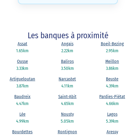
Les banques à proximité
Assat
Angaïs
Boeil-Bezing
1.65km
2.22km
2.95km
Ousse
Baliros
Meillon
3.33km
3.50km
3.86km
Artigueloutan
Narcastet
Beuste
3.87km
4.11km
4.39km
Baudreix
Saint-Abit
Pardies-Piétat
4.47km
4.65km
4.66km
Lée
Nousty
Lagos
4.99km
5.05km
5.39km
Bourdettes
Rontignon
Aressy