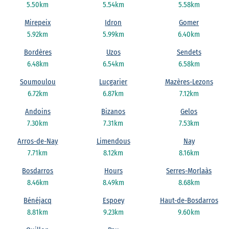
5.50km
5.54km
5.58km
Mirepeix
Idron
Gomer
5.92km
5.99km
6.40km
Bordères
Uzos
Sendets
6.48km
6.54km
6.58km
Soumoulou
Lucgarier
Mazères-Lezons
6.72km
6.87km
7.12km
Andoins
Bizanos
Gelos
7.30km
7.31km
7.53km
Arros-de-Nay
Limendous
Nay
7.71km
8.12km
8.16km
Bosdarros
Hours
Serres-Morlaàs
8.46km
8.49km
8.68km
Bénéjacq
Espoey
Haut-de-Bosdarros
8.81km
9.23km
9.60km