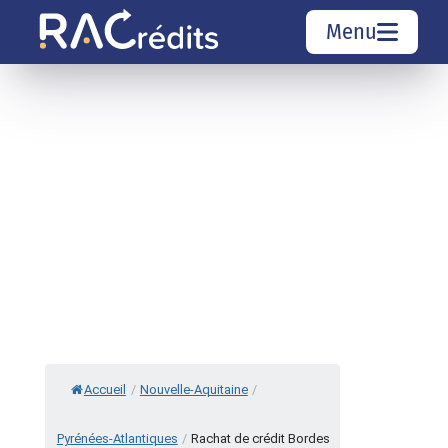
Menu
Simulation rachat de crédit
Organismes de crédit
Courtiers rachat de crédits
Sociétés de rachat de crédits
Top 10 Villes
Accueil
/
Nouvelle-Aquitaine
/
Pyrénées-Atlantiques
/
Rachat de crédit Bordes