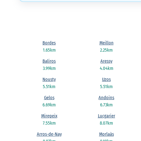
Bordes
Meillon
1.65km
2.25km
Baliros
Aressy
3.99km
4.04km
Nousty
Uzos
5.51km
5.51km
Gelos
Andoins
6.69km
6.73km
Mirepeix
Lucgarier
7.55km
8.07km
Arros-de-Nay
Morlaàs