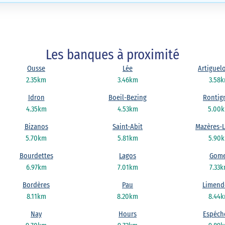
Les banques à proximité
Ousse
Lée
Artiguel
2.35km
3.46km
3.58
Idron
Boeil-Bezing
Rontig
4.35km
4.53km
5.00
Bizanos
Saint-Abit
Mazères-
5.70km
5.81km
5.90
Bourdettes
Lagos
Gome
6.97km
7.01km
7.33
Bordères
Pau
Limend
8.11km
8.20km
8.44
Nay
Hours
Espéch