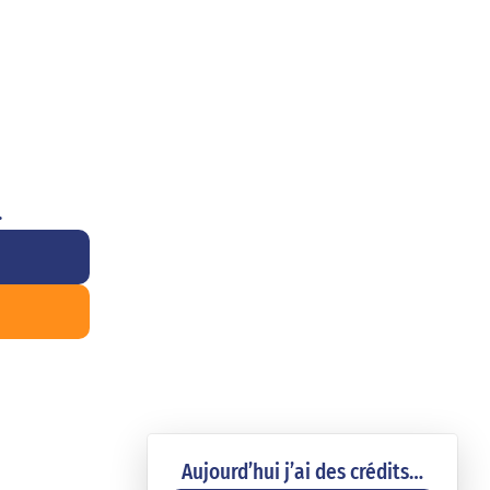
.
Aujourd’hui j’ai des crédits…