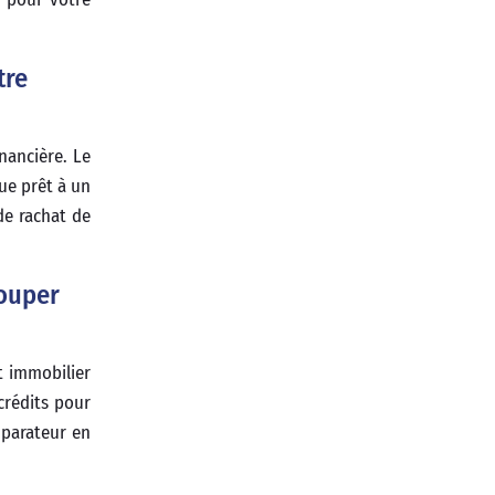
tre
nancière. Le
ue prêt à un
de rachat de
rouper
t immobilier
crédits pour
mparateur en