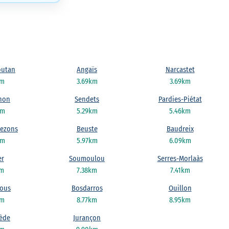
outan
Angaïs
Narcastet
km
3.69km
3.69km
non
Sendets
Pardies-Piétat
km
5.29km
5.46km
Lezons
Beuste
Baudreix
km
5.97km
6.09km
r
Soumoulou
Serres-Morlaàs
km
7.38km
7.41km
ous
Bosdarros
Ouillon
km
8.77km
8.95km
ède
Jurançon