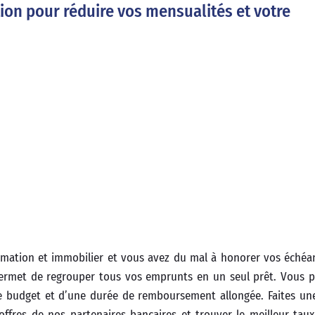
tion pour réduire vos mensualités et votre
ommation et immobilier et vous avez du mal à honorer vos éché
ermet de regrouper tous vos emprunts en un seul prêt. Vous p
re budget et d’une durée de remboursement allongée. Faites un
offres de nos partenaires bancaires et trouver le meilleur tau