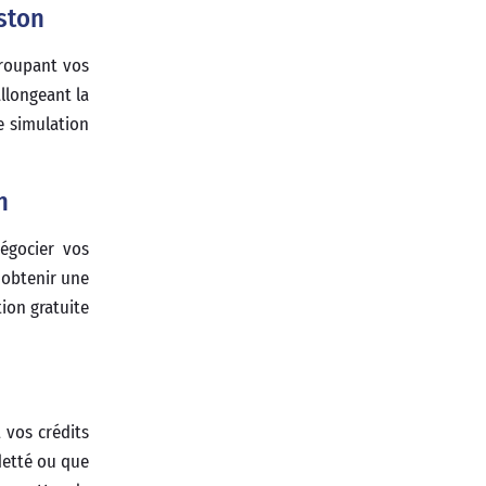
aston
groupant vos
allongeant la
e simulation
n
égocier vos
 obtenir une
ion gratuite
 vos crédits
detté ou que