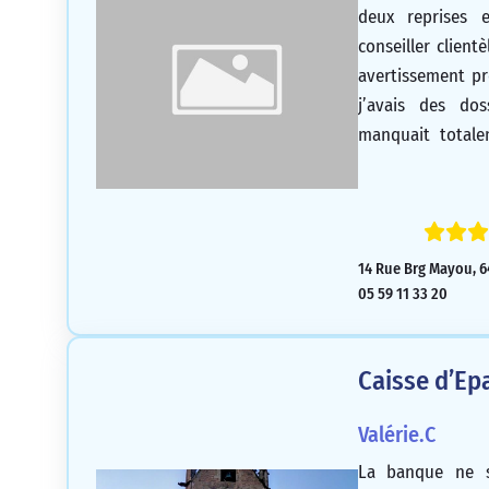
deux reprises
conseiller client
avertissement pr
j’avais des dos
manquait totale
pas daigné prés
que nous étio
informés.
14 Rue Brg Mayou, 6
05 59 11 33 20
Caisse d’Ep
Valérie.C
La banque ne 