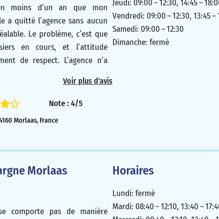
Jeudi: 09:00 – 12:30, 14:45 – 18:
 en moins d’un an que mon
Vendredi: 09:00 – 12:30, 13:45 –
èle a quitté l’agence sans aucun
Samedi: 09:00 – 12:30
éalable. Le problème, c’est que
Dimanche: fermé
siers en cours, et l’attitude
ment de respect. L’agence n’a
enter ses excuses, argumentant
Voir plus d'avis
ns trop nombreux pour être
Note : 4/5
1/5
4160 Morlaas, France
argne Morlaas
Horaires
Lundi: fermé
Mardi: 08:40 – 12:10, 13:40 – 17:
se comporte pas de manière