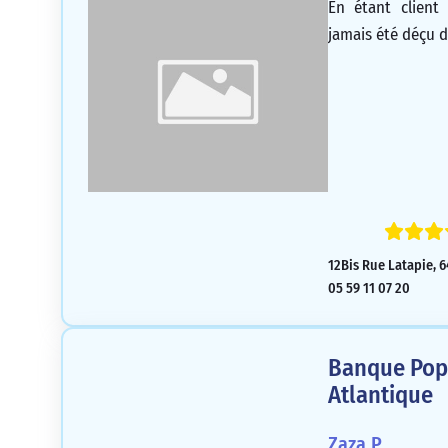
En étant client
jamais été déçu de
12Bis Rue Latapie, 
05 59 11 07 20
Banque Popu
Atlantique
Zaza.P