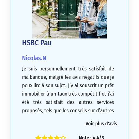
HSBC Pau
Nicolas.N
Je suis personnellement très satisfait de
ma banque, malgré les avis négatifs que je
peux lire à son sujet. J’y ai souscrit un prêt
immobilier à un taux très compétitif et j’ai
été très satisfait des autres services
proposés, tels que les conseils sur d’autres
types de crédits, les investissements et les
Voir plus d'avis
frais bancaires. Lorsque j’ai perdu ma carte
bancaire, la banque m’en a envoyé une
Note : 4.4/5