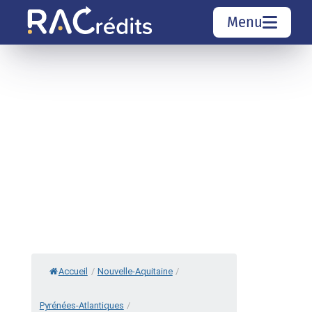
Menu
Simulation rachat de crédit
Organismes de crédit
Courtiers rachat de crédits
Sociétés de rachat de crédits
Top 10 Villes
Accueil
/
Nouvelle-Aquitaine
/
Pyrénées-Atlantiques
/