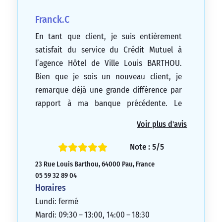
Franck.C
En tant que client, je suis entièrement
satisfait du service du Crédit Mutuel à
l’agence Hôtel de Ville Louis BARTHOU.
Bien que je sois un nouveau client, je
remarque déjà une grande différence par
rapport à ma banque précédente. Le
personnel est très disponible, réactif et
Voir plus d'avis
sympathique. Ma conseillère, Mme
Tenaillon, est très professionnelle et à
Note : 5/5
l’écoute de ses clients, que ce soit dans les
23 Rue Louis Barthou, 64000 Pau, France
bons ou les mauvais moments. Le
05 59 32 89 04
directeur de l’agence est également très
Horaires
humain et engagé envers ses clients. Je ne
Lundi: fermé
regrette pas mon choix et je recommande
Mardi: 09:30 – 13:00, 14:00 – 18:30