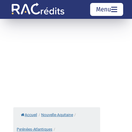
Menu
Simulation rachat de crédit
Organismes de crédit
Courtiers rachat de crédits
Sociétés de rachat de crédits
Top 10 Villes
Accueil
/
Nouvelle-Aquitaine
/
Pyrénées-Atlantiques
/