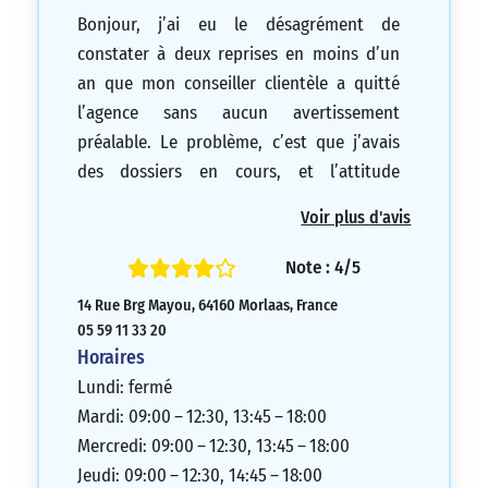
Bonjour, j’ai eu le désagrément de
constater à deux reprises en moins d’un
an que mon conseiller clientèle a quitté
l’agence sans aucun avertissement
préalable. Le problème, c’est que j’avais
des dossiers en cours, et l’attitude
manquait totalement de respect. L’agence
Voir plus d'avis
n’a pas daigné présenter ses excuses,
argumentant que nous étions trop
Note : 4/5
nombreux pour être informés.
14 Rue Brg Mayou, 64160 Morlaas, France
1/5
05 59 11 33 20
Horaires
Lundi: fermé
Mardi: 09:00 – 12:30, 13:45 – 18:00
Mercredi: 09:00 – 12:30, 13:45 – 18:00
Jeudi: 09:00 – 12:30, 14:45 – 18:00