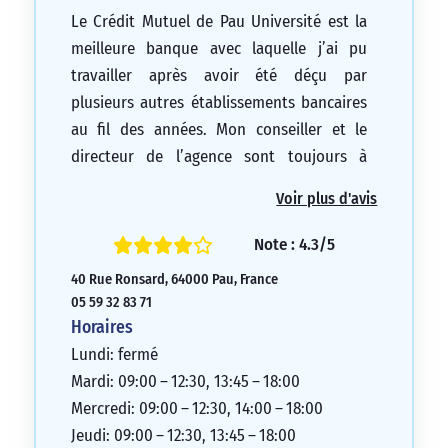
Le Crédit Mutuel de Pau Université est la
meilleure banque avec laquelle j’ai pu
travailler après avoir été déçu par
plusieurs autres établissements bancaires
au fil des années. Mon conseiller et le
directeur de l’agence sont toujours à
l’écoute et très réactifs, que ce soit par
Voir plus d'avis
email ou téléphone. Je recommande
vivement cette agence ainsi que tous les
Note : 4.3/5
membres qui la composent. Je vous
40 Rue Ronsard, 64000 Pau, France
remercie pour votre travail, votre
05 59 32 83 71
implication, mais surtout pour votre sens
Horaires
de l’écoute. Cordialement.
Lundi: fermé
5/5
Mardi: 09:00 – 12:30, 13:45 – 18:00
Mercredi: 09:00 – 12:30, 14:00 – 18:00
Jeudi: 09:00 – 12:30, 13:45 – 18:00