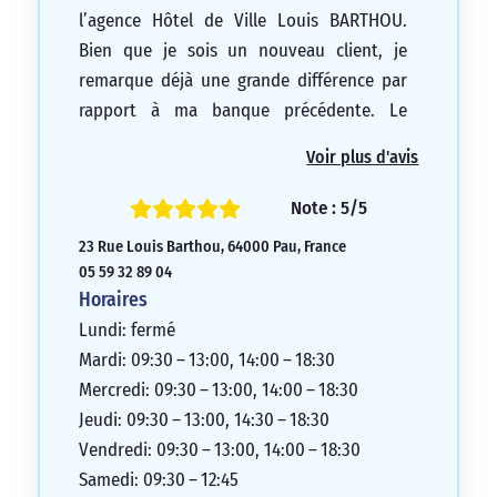
l’agence Hôtel de Ville Louis BARTHOU.
Bien que je sois un nouveau client, je
remarque déjà une grande différence par
rapport à ma banque précédente. Le
personnel est très disponible, réactif et
Voir plus d'avis
sympathique. Ma conseillère, Mme
Tenaillon, est très professionnelle et à
Note : 5/5
l’écoute de ses clients, que ce soit dans les
23 Rue Louis Barthou, 64000 Pau, France
bons ou les mauvais moments. Le
05 59 32 89 04
directeur de l’agence est également très
Horaires
humain et engagé envers ses clients. Je ne
Lundi: fermé
regrette pas mon choix et je recommande
Mardi: 09:30 – 13:00, 14:00 – 18:30
cette agence à tout le monde.
Mercredi: 09:30 – 13:00, 14:00 – 18:30
5/5
Jeudi: 09:30 – 13:00, 14:30 – 18:30
Vendredi: 09:30 – 13:00, 14:00 – 18:30
Samedi: 09:30 – 12:45