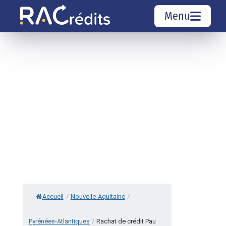
Menu
Simulation rachat de crédit
Organismes de crédit
Courtiers rachat de crédits
Sociétés de rachat de crédits
Top 10 Villes
Accueil
/
Nouvelle-Aquitaine
/
Pyrénées-Atlantiques
/
Rachat de crédit Pau