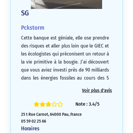
SG
Pckstorm
Cette banque est géniale, elle ose prendre
des risques et aller plus loin que le GIEC et
les écologistes qui préconisent un retour à
la vie primitive à la bougie. J’ai découvert
que vous aviez investi près de 90 milliards
dans les énergies fossiles au cours des 5
dernières années, j’ai donc décidé que
Voir plus d'avis
c’était vers vous que je me tournerais pour
un avenir radieux rempli de voitures
Note : 3.4/5
électriques et d’avions à hydrogène !
25 t Rue Carnot, 64000 Pau, France
Continuez à défendre vos valeurs et bon
05 59 02 25 66
courage face aux autres qui font confiance
Horaires