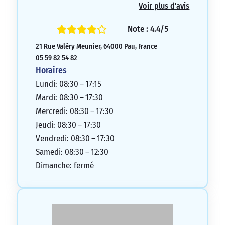
Voir plus d'avis
frais bancaires. Lorsque j’ai perdu ma carte
bancaire, la banque m’en a envoyé une
Note : 4.4/5
nouvelle en seulement 4 jours. L’accueil
21 Rue Valéry Meunier, 64000 Pau, France
est toujours agréable et tout le personnel
05 59 82 54 82
est à l’écoute et réactif. Je suis très
Horaires
content d’être client chez eux et je ne
Lundi: 08:30 – 17:15
regrette pas mon choix.
Mardi: 08:30 – 17:30
5/5
Mercredi: 08:30 – 17:30
Jeudi: 08:30 – 17:30
Vendredi: 08:30 – 17:30
Samedi: 08:30 – 12:30
Dimanche: fermé