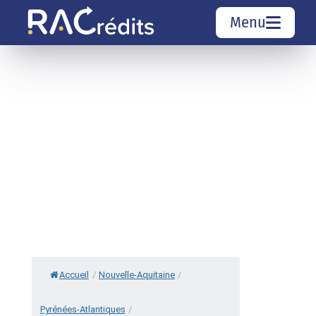
Menu
Simulation rachat de crédit
Organismes de crédit
Courtiers rachat de crédits
Sociétés de rachat de crédits
Top 10 Villes
Accueil
/
Nouvelle-Aquitaine
/
Pyrénées-Atlantiques
/