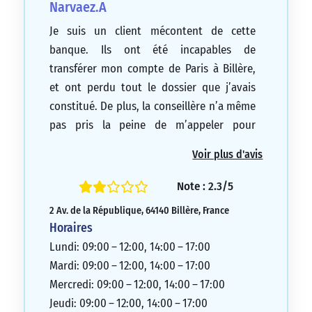
Narvaez.A
Je suis un client mécontent de cette
banque. Ils ont été incapables de
transférer mon compte de Paris à Billère,
et ont perdu tout le dossier que j’avais
constitué. De plus, la conseillère n’a même
pas pris la peine de m’appeler pour
m’informer de la situation. J’ai été
Voir plus d'avis
contraint de me rendre à la banque
postale de Billère à deux reprises pour
Note : 2.3/5
déposer la demande de transfert sur mon
2 Av. de la République, 64140 Billère, France
temps de travail, ainsi que mon mari. Un
Horaires
an plus tard, nous avons découvert que le
Lundi: 09:00 – 12:00, 14:00 – 17:00
compte de ma fille n’a jamais été transféré.
Mardi: 09:00 – 12:00, 14:00 – 17:00
Le manque de professionnalisme est
Mercredi: 09:00 – 12:00, 14:00 – 17:00
flagrant, ils m’ont promis que la
Jeudi: 09:00 – 12:00, 14:00 – 17:00