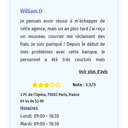
William.D
Je pensais avoir réussi à m’échapper de
cette agence, mais un an plus tard j’ai reçu
un nouveau courrier me réclamant des
frais. Je suis paniqué ! Depuis le début de
mes problèmes avec cette banque, le
personnel a été très courtois mais
totalement incapable de comprendre et de
Voir plus d'avis
résoudre les problèmes causés par la
banque elle-même, nécessitant de
Note : 3.3/5
nombreuses appels téléphoniques et
2 Pl. de l’Opéra, 75002 Paris, France
déplacements sur place…et même cela n’a
01 44 94 53 99
pas toujours fonctionné.
Horaires
1/5
Lundi: 09:00 – 18:30
Mardi: 09:00 – 18:30