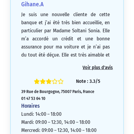
Gihane.A
Je suis une nouvelle cliente de cette
banque et j’ai été très bien accueillie, en
particulier par Madame Soltani Sonia. Elle
m’a accordé un crédit et une bonne
assurance pour ma voiture et je n’ai pas
du tout été déçue. Elle est très aimable et
a un excellent sens professionnel. Elle sait
Voir plus d'avis
se mettre à la place du client et gérer les
problèmes en proposant de bonnes
Note : 3.3/5
solutions. Je suis ressortie de là l’esprit
39 Rue de Bourgogne, 75007 Paris, France
libre, car c’est une conseillère très
01 47 53 64 10
compétente et à l’écoute de ses clients.
Horaires
5/5
Lundi: 14:00 – 18:00
Mardi: 09:00 – 12:30, 14:00 – 18:00
Mercredi: 09:00 – 12:30, 14:00 – 18:00