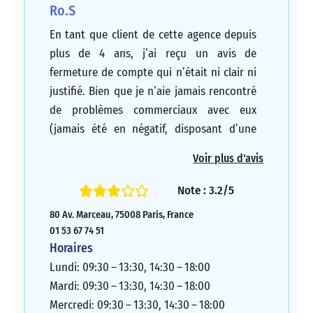
Ro.S
En tant que client de cette agence depuis
plus de 4 ans, j’ai reçu un avis de
fermeture de compte qui n’était ni clair ni
justifié. Bien que je n’aie jamais rencontré
de problèmes commerciaux avec eux
(jamais été en négatif, disposant d’une
assurance habitation, automobile et d’un
Voir plus d'avis
prêt immobilier chez eux), j’ai été informé
de leur décision sans avoir été donné la
Note : 3.2/5
raison. Lorsque j’ai demandé des
80 Av. Marceau, 75008 Paris, France
explications, on m’a dit qu’ils n’étaient pas
01 53 67 74 51
obligés de fournir une justification. On m’a
Horaires
laissé trois mois pour régler la situation,
Lundi: 09:30 – 13:30, 14:30 – 18:00
mais l’accompagnement dans cette
Mardi: 09:30 – 13:30, 14:30 – 18:00
démarche était très insuffisant. Dans
Mercredi: 09:30 – 13:30, 14:30 – 18:00