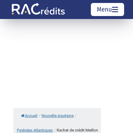
Menu
Simulation rachat de crédit
Organismes de crédit
Courtiers rachat de crédits
Sociétés de rachat de crédits
Top 10 Villes
Accueil
/
Nouvelle-Aquitaine
/
Pyrénées-Atlantiques
/
Rachat de crédit Meillon