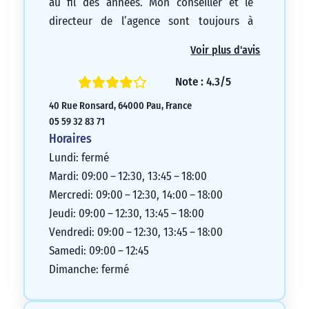
au fil des années. Mon conseiller et le
directeur de l’agence sont toujours à
l’écoute et très réactifs, que ce soit par
Voir plus d'avis
email ou téléphone. Je recommande
vivement cette agence ainsi que tous les
Note : 4.3/5
membres qui la composent. Je vous
40 Rue Ronsard, 64000 Pau, France
remercie pour votre travail, votre
05 59 32 83 71
implication, mais surtout pour votre sens
Horaires
de l’écoute. Cordialement.
Lundi: fermé
5/5
Mardi: 09:00 – 12:30, 13:45 – 18:00
Mercredi: 09:00 – 12:30, 14:00 – 18:00
Jeudi: 09:00 – 12:30, 13:45 – 18:00
Vendredi: 09:00 – 12:30, 13:45 – 18:00
Samedi: 09:00 – 12:45
Dimanche: fermé