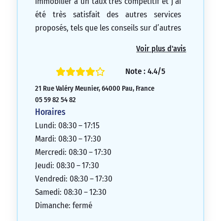
immobilier à un taux très compétitif et j’ai
été très satisfait des autres services
proposés, tels que les conseils sur d’autres
types de crédits, les investissements et les
Voir plus d'avis
frais bancaires. Lorsque j’ai perdu ma carte
bancaire, la banque m’en a envoyé une
Note : 4.4/5
nouvelle en seulement 4 jours. L’accueil
21 Rue Valéry Meunier, 64000 Pau, France
est toujours agréable et tout le personnel
05 59 82 54 82
est à l’écoute et réactif. Je suis très
Horaires
content d’être client chez eux et je ne
Lundi: 08:30 – 17:15
regrette pas mon choix.
Mardi: 08:30 – 17:30
5/5
Mercredi: 08:30 – 17:30
Jeudi: 08:30 – 17:30
Vendredi: 08:30 – 17:30
Samedi: 08:30 – 12:30
Dimanche: fermé