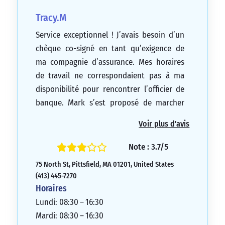
Tracy.M
Service exceptionnel ! J’avais besoin d’un
chèque co-signé en tant qu’exigence de
ma compagnie d’assurance. Mes horaires
de travail ne correspondaient pas à ma
disponibilité pour rencontrer l’officier de
banque. Mark s’est proposé de marcher
jusqu’à mon lieu de travail pour co-signer
Voir plus d'avis
le chèque. J’étais extrêmement
reconnaissant pour cela ! On ne peut pas
Note : 3.7/5
demander un meilleur service client que
75 North St, Pittsfield, MA 01201, United States
cela ! Merci encore, Mark ! C’était vraiment
(413) 445-7270
apprécié !
Horaires
5/5
Lundi: 08:30 – 16:30
Mardi: 08:30 – 16:30