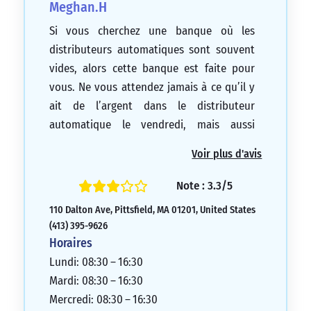
Meghan.H
Si vous cherchez une banque où les
distributeurs automatiques sont souvent
vides, alors cette banque est faite pour
vous. Ne vous attendez jamais à ce qu’il y
ait de l’argent dans le distributeur
automatique le vendredi, mais aussi
plusieurs fois dans la semaine. Le vendredi
Voir plus d'avis
sans argent est une spécialité de cette
banque. Toutefois, la succursale de South
Note : 3.3/5
St dispose d’argent le vendredi si vous
110 Dalton Ave, Pittsfield, MA 01201, United States
êtes prêt à faire tout le trajet.
(413) 395-9626
2/5
Horaires
Lundi: 08:30 – 16:30
Mardi: 08:30 – 16:30
Mercredi: 08:30 – 16:30