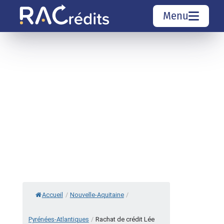
Menu
Simulation rachat de crédit
Organismes de crédit
Courtiers rachat de crédits
Sociétés de rachat de crédits
Top 10 Villes
Accueil
/
Nouvelle-Aquitaine
/
Pyrénées-Atlantiques
/
Rachat de crédit Lée