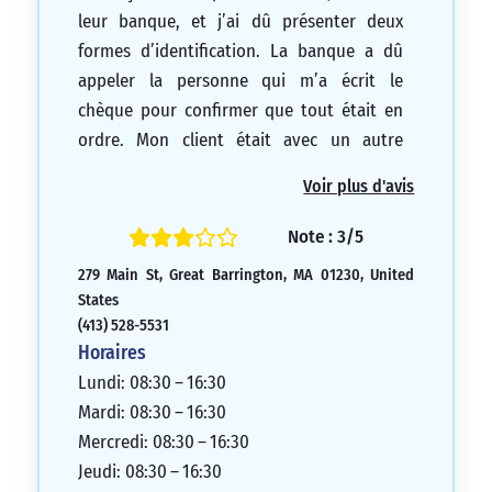
leur banque, et j’ai dû présenter deux
formes d’identification. La banque a dû
appeler la personne qui m’a écrit le
chèque pour confirmer que tout était en
ordre. Mon client était avec un autre
client, donc elle a dû s’excuser et
Voir plus d'avis
s’interrompre pour dire à la banque de
bien vouloir encaisser le chèque. Quand je
Note : 3/5
suis arrivé au guichet, la caissière ne
279 Main St, Great Barrington, MA 01230, United
voulait même pas me donner un stylo. Elle
States
m’a dit : « donnez-moi d’abord ce chèque
(413) 528-5531
et je verrai si nous pouvons le faire
Horaires
encaisser pour vous ». Après 15 minutes
Lundi: 08:30 – 16:30
d’attente, ce qui a mis mon client mal à
Mardi: 08:30 – 16:30
l’aise, j’ai finalement réussi à faire
Mercredi: 08:30 – 16:30
encaisser le chèque.
Jeudi: 08:30 – 16:30