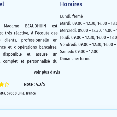
el
Horaires
Lundi: fermé
Mardi: 09:00 – 12:30, 14:00 – 18:
re Madame BEAUDHUIN est
Mercredi: 09:00 – 12:30, 14:00 –
est très réactive, à l’écoute des
Jeudi: 09:00 – 12:30, 14:00 – 18:
 clients, professionnelle en
Vendredi: 09:00 – 12:30, 14:00 –
nce et d’opérations bancaires.
Samedi: 09:00 – 12:00
 disponible et assure un
Dimanche: fermé
 complet et personnalisé du
 On n’a même pas besoin de la
Voir plus d'avis
’on lui demande quelque chose,
rectement vers nous. C’est une
Note : 4.3/5
arquable ! Je lui souhaite une
ta, 59000 Lille, France
u Crédit Mutuel, elle le mérite
5/5