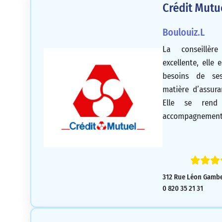
Crédit Mutu
Boulouiz.L
La conseillè
excellente, elle 
besoins de ses
matière d’assura
Elle se rend
accompagnement
début à la fin.
relancer lorsqu
elle revient di
conseillère rem
312 Rue Léon Gambet
belle carrière a
0 820 35 21 31
amplement !!!