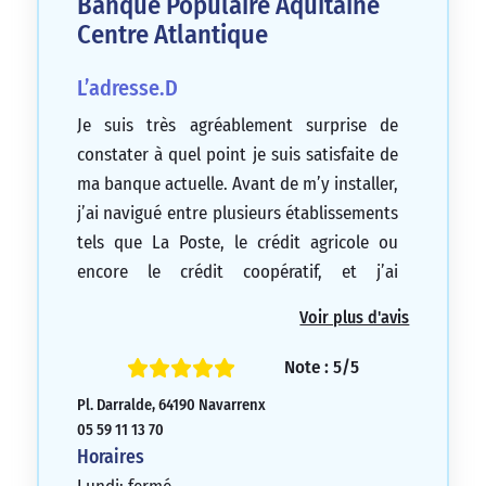
Banque Populaire Aquitaine
Centre Atlantique
L’adresse.D
Je suis très agréablement surprise de
constater à quel point je suis satisfaite de
ma banque actuelle. Avant de m’y installer,
j’ai navigué entre plusieurs établissements
tels que La Poste, le crédit agricole ou
encore le crédit coopératif, et j’ai
généralement eu de très mauvaises
Voir plus d'avis
expériences avec mes conseillers ainsi
qu’une insatisfaction généralisée envers
Note : 5/5
leur service. Mais depuis que j’ai choisi la
Pl. Darralde, 64190 Navarrenx
Banque Populaire, je suis ravi d’avoir un
05 59 11 13 70
conseiller qui est extrêmement compétent,
Horaires
un service remarquablement performant,