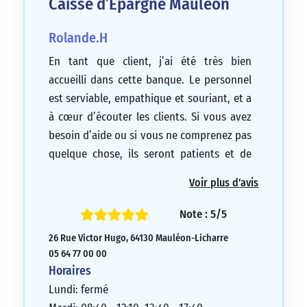
Caisse d’Epargne Mauleon
Rolande.H
En tant que client, j’ai été très bien
accueilli dans cette banque. Le personnel
est serviable, empathique et souriant, et a
à cœur d’écouter les clients. Si vous avez
besoin d’aide ou si vous ne comprenez pas
quelque chose, ils seront patients et de
bon conseil. Je recommande vivement
Voir plus d'avis
cette banque, car c’est toujours un plaisir
d’y aller et de bénéficier de la politesse, de
Note : 5/5
l’aide et de l’écoute du personnel. En cas
26 Rue Victor Hugo, 64130 Mauléon-Licharre
de problème, il suffit d’un simple appel
05 64 77 00 00
pour être rappelé dans la journée. C’est la
Horaires
première fois que je trouve une caisse
Lundi: fermé
d’épargne aussi accueillante, souriante et