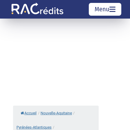
Menu
Simulation rachat de crédit
Organismes de crédit
Courtiers rachat de crédits
Sociétés de rachat de crédits
Top 10 Villes
Accueil
/
Nouvelle-Aquitaine
/
Pyrénées-Atlantiques
/