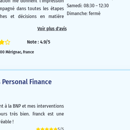
uation me donnent l’impression
Samedi: 08:30 – 12:30
ompagné dans toutes les étapes
Dimanche: fermé
es et décisions en matière
 de prévisions. L’équipe de
Voir plus d'avis
féliciter pour sa capacité à
volutions du contexte et aux
Note : 4.9/5
 clients, le tout avec
3700 Mérignac, France
 et amabilité.
5/5
 Personal Finance
ent à la BNP et mes interventions
ours très bien. Franck est une
éable !
5/5