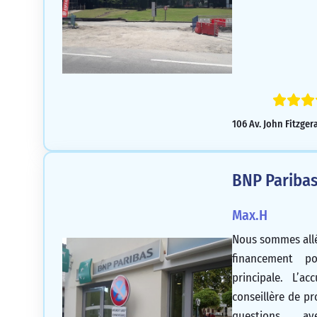
106 Av. John Fitzge
BNP Paribas
Max.H
Nous sommes allé
financement po
principale. L’ac
conseillère de p
questions av