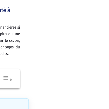
pté à
nancières si
 plus qu’une
r le savoir,
avantages du
édits.