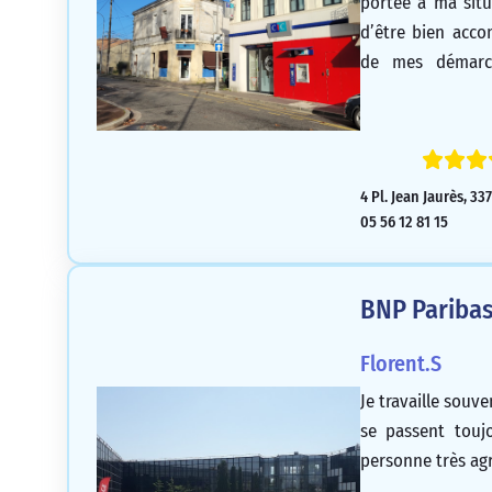
portée à ma sit
d’être bien acc
de mes démarch
d’assurance et
l’agence est à 
s’adapter aux é
besoins des
4 Pl. Jean Jaurès, 3
professionnalisme
05 56 12 81 15
BNP Paribas
Florent.S
Je travaille souv
se passent touj
personne très agr