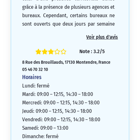
grâce à la présence de plusieurs agences et
bureaux. Cependant, certains bureaux ne
sont ouverts que deux jours par semaine
et sur rendez-vous. Heureusement, des
Voir plus d'avis
guichets automatiques sont disponibles.
Depuis le début d’octobre 2018, l’agence
Note : 3.2/5
de Montendre est en cours de rénovation.
8 Rue des Brouillauds, 17130 Montendre, France
Les clients y sont donc accueillis dans une
05 46 70 32 10
annexe attenante.
Horaires
4/5
Lundi: fermé
Mardi: 09:00 – 12:15, 14:30 – 18:00
Mercredi: 09:00 – 12:15, 14:30 – 18:00
Jeudi: 09:00 – 12:15, 14:30 – 18:00
Vendredi: 09:00 – 12:15, 14:30 – 18:00
Samedi: 09:00 – 13:00
Dimanche: fermé