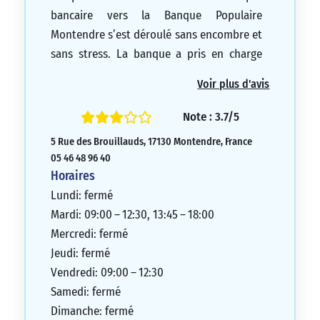
bancaire vers la Banque Populaire
Montendre s’est déroulé sans encombre et
sans stress. La banque a pris en charge
toutes les démarches. Je recommande
Voir plus d'avis
vivement cette agence et je regrette de ne
pas avoir effectué cette transition plus
Note : 3.7/5
tôt…
5 Rue des Brouillauds, 17130 Montendre, France
5/5
05 46 48 96 40
Horaires
Lundi: fermé
Mardi: 09:00 – 12:30, 13:45 – 18:00
Mercredi: fermé
Jeudi: fermé
Vendredi: 09:00 – 12:30
Samedi: fermé
Dimanche: fermé