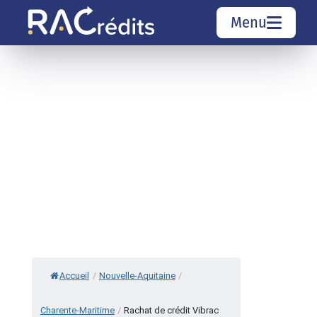
Menu
Simulation rachat de crédit
Organismes de crédit
Courtiers rachat de crédits
Sociétés de rachat de crédits
Top 10 Villes
Accueil
/
Nouvelle-Aquitaine
/
Charente-Maritime
/
Rachat de crédit Vibrac