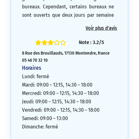
bureaux. Cependant, certains bureaux ne
sont ouverts que deux jours par semaine
et sur rendez-vous. Heureusement, des
Voir plus d'avis
guichets automatiques sont disponibles.
Depuis le début d’octobre 2018, l’agence
Note : 3.2/5
de Montendre est en cours de rénovation.
8 Rue des Brouillauds, 17130 Montendre, France
Les clients y sont donc accueillis dans une
05 46 70 32 10
annexe attenante.
Horaires
4/5
Lundi: fermé
Mardi: 09:00 – 12:15, 14:30 – 18:00
Mercredi: 09:00 – 12:15, 14:30 – 18:00
Jeudi: 09:00 – 12:15, 14:30 – 18:00
Vendredi: 09:00 – 12:15, 14:30 – 18:00
Samedi: 09:00 – 13:00
Dimanche: fermé