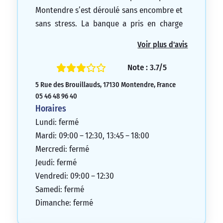
Montendre s’est déroulé sans encombre et
sans stress. La banque a pris en charge
toutes les démarches. Je recommande
Voir plus d'avis
vivement cette agence et je regrette de ne
pas avoir effectué cette transition plus
Note : 3.7/5
tôt…
5 Rue des Brouillauds, 17130 Montendre, France
5/5
05 46 48 96 40
Horaires
Lundi: fermé
Mardi: 09:00 – 12:30, 13:45 – 18:00
Mercredi: fermé
Jeudi: fermé
Vendredi: 09:00 – 12:30
Samedi: fermé
Dimanche: fermé