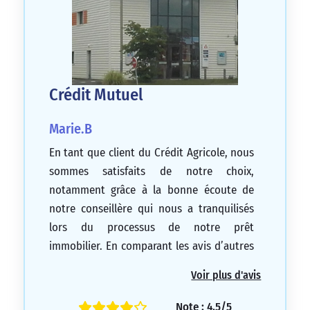
Crédit Mutuel
Marie.B
En tant que client du Crédit Agricole, nous
sommes satisfaits de notre choix,
notamment grâce à la bonne écoute de
notre conseillère qui nous a tranquilisés
lors du processus de notre prêt
immobilier. En comparant les avis d’autres
agences de Crédit Mutuel, nous avons
Voir plus d'avis
remarqué que ceux de Montendre sont
nettement plus positifs. Nous vous
Note : 4.5/5