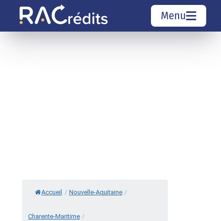
Menu
Simulation rachat de crédit
Organismes de crédit
Courtiers rachat de crédits
Sociétés de rachat de crédits
Top 10 Villes
Accueil
/
Nouvelle-Aquitaine
/
Charente-Maritime
/