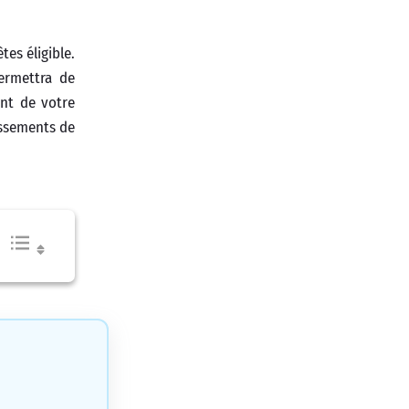
es éligible.
permettra de
ant de votre
issements de