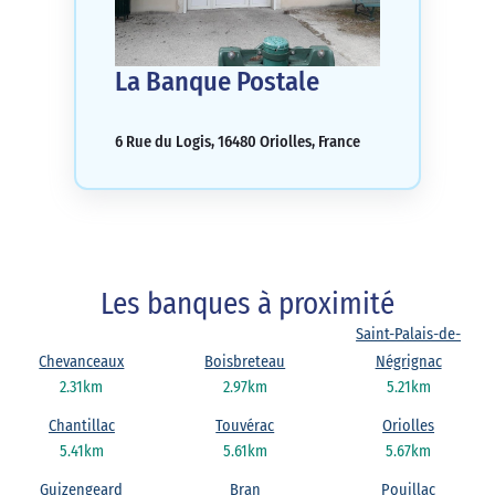
La Banque Postale
6 Rue du Logis, 16480 Oriolles, France
Les banques à proximité
Saint-Palais-de-
Chevanceaux
Boisbreteau
Négrignac
2.31km
2.97km
5.21km
Chantillac
Touvérac
Oriolles
5.41km
5.61km
5.67km
Guizengeard
Bran
Pouillac