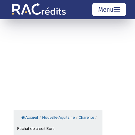
Menu
Simulation rachat de crédit
Organismes de crédit
Courtiers rachat de crédits
Sociétés de rachat de crédits
Top 10 Villes
Accueil
/
Nouvelle-Aquitaine
/
Charente
/
Rachat de crédit Bors...