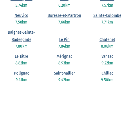
5.74km
6.20km
7.57km
Neuvicq
Boresse-et-Martron
Sainte-Colombe
7.58km
7.66km
7.71km
Baignes-Sainte-
Radegonde
Le Pin
Chatenet
7.80km
7.84km
8.08km
Le Tâtre
Mérignac
Vanzac
8.82km
8.93km
9.22km
Polignac
Saint-Vallier
Chillac
9.41km
9.42km
9.50km