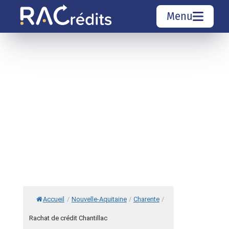
Menu
Simulation rachat de crédit
Organismes de crédit
Courtiers rachat de crédits
Sociétés de rachat de crédits
Top 10 Villes
Accueil
/
Nouvelle-Aquitaine
/
Charente
/
Rachat de crédit Chantillac