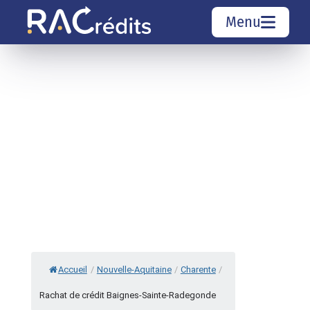
Menu
Simulation rachat de crédit
Organismes de crédit
Courtiers rachat de crédits
Sociétés de rachat de crédits
Top 10 Villes
Accueil
/
Nouvelle-Aquitaine
/
Charente
/
Rachat de crédit Baignes-Sainte-Radegonde