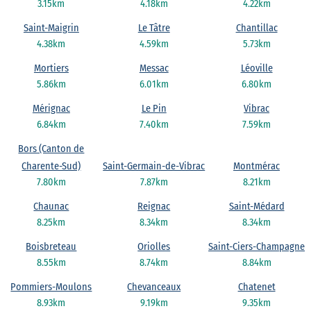
3.15km
4.18km
4.22km
Saint-Maigrin
Le Tâtre
Chantillac
4.38km
4.59km
5.73km
Mortiers
Messac
Léoville
5.86km
6.01km
6.80km
Mérignac
Le Pin
Vibrac
6.84km
7.40km
7.59km
Bors (Canton de
Charente-Sud)
Saint-Germain-de-Vibrac
Montmérac
7.80km
7.87km
8.21km
Chaunac
Reignac
Saint-Médard
8.25km
8.34km
8.34km
Boisbreteau
Oriolles
Saint-Ciers-Champagne
8.55km
8.74km
8.84km
Pommiers-Moulons
Chevanceaux
Chatenet
8.93km
9.19km
9.35km