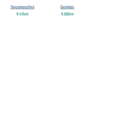
Sousmoulins
Guimps
9.41km
9.88km