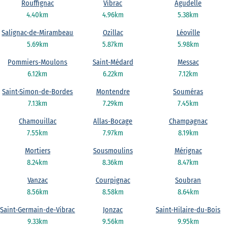
Rouffignac
Vibrac
Agudelle
4.40km
4.96km
5.38km
Salignac-de-Mirambeau
Ozillac
Léoville
5.69km
5.87km
5.98km
Pommiers-Moulons
Saint-Médard
Messac
6.12km
6.22km
7.12km
Saint-Simon-de-Bordes
Montendre
Souméras
7.13km
7.29km
7.45km
Chamouillac
Allas-Bocage
Champagnac
7.55km
7.97km
8.19km
Mortiers
Sousmoulins
Mérignac
8.24km
8.36km
8.47km
Vanzac
Courpignac
Soubran
8.56km
8.58km
8.64km
Saint-Germain-de-Vibrac
Jonzac
Saint-Hilaire-du-Bois
9.33km
9.56km
9.95km