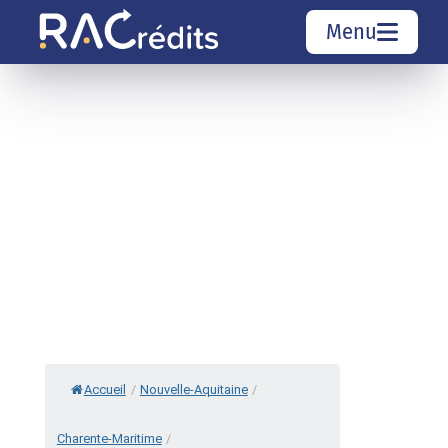
Menu
Simulation rachat de crédit
Organismes de crédit
Courtiers rachat de crédits
Sociétés de rachat de crédits
Top 10 Villes
Accueil
/
Nouvelle-Aquitaine
/
Charente-Maritime
/