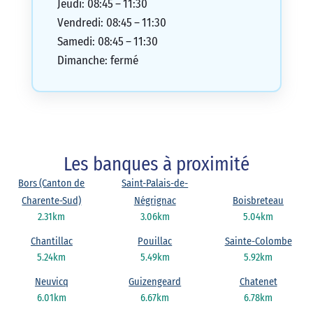
Jeudi: 08:45 – 11:30
Vendredi: 08:45 – 11:30
Samedi: 08:45 – 11:30
Dimanche: fermé
Les banques à proximité
Bors (Canton de
Saint-Palais-de-
Charente-Sud)
Négrignac
Boisbreteau
2.31km
3.06km
5.04km
Chantillac
Pouillac
Sainte-Colombe
5.24km
5.49km
5.92km
Neuvicq
Guizengeard
Chatenet
6.01km
6.67km
6.78km