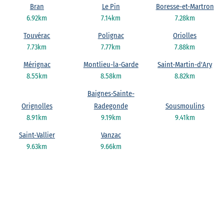
Bran
Le Pin
Boresse-et-Martron
6.92km
7.14km
7.28km
Touvérac
Polignac
Oriolles
7.73km
7.77km
7.88km
Mérignac
Montlieu-la-Garde
Saint-Martin-d'Ary
8.55km
8.58km
8.82km
Baignes-Sainte-
Orignolles
Radegonde
Sousmoulins
8.91km
9.19km
9.41km
Saint-Vallier
Vanzac
9.63km
9.66km