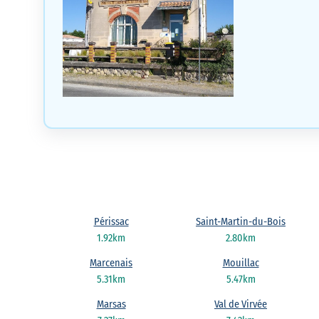
Périssac
Saint-Martin-du-Bois
1.92km
2.80km
Marcenais
Mouillac
5.31km
5.47km
Marsas
Val de Virvée