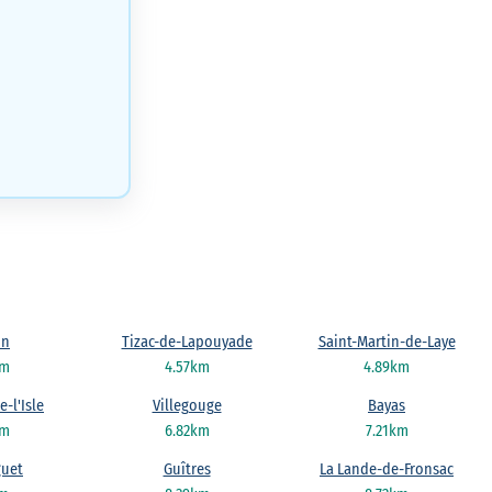
on
Tizac-de-Lapouyade
Saint-Martin-de-Laye
km
4.57km
4.89km
-l'Isle
Villegouge
Bayas
km
6.82km
7.21km
guet
Guîtres
La Lande-de-Fronsac