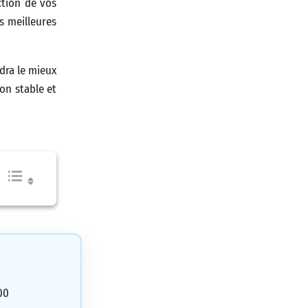
ction de vos
s meilleures
ndra le mieux
on stable et
00