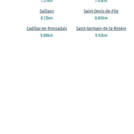
7.27km
7.42km
Saillans
Saint-Denis-de-Pile
8.72km
8.80km
Cadillac-en-Fronsadais
Saint-Germain-de-la-Rivière
9.88km
9.92km