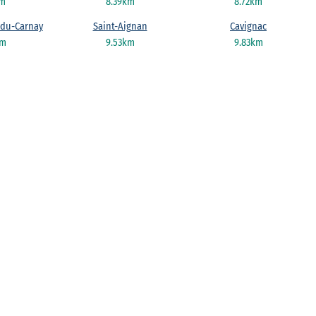
km
8.39km
8.72km
e-du-Carnay
Saint-Aignan
Cavignac
km
9.53km
9.83km