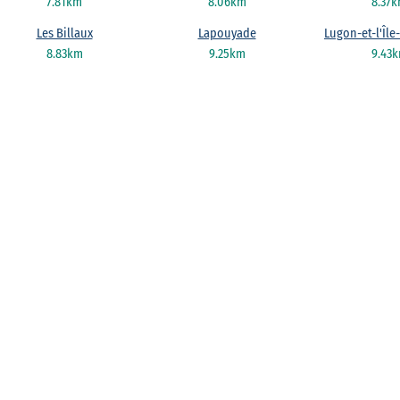
7.81km
8.06km
8.37
Les Billaux
Lapouyade
Lugon-et-l'Îl
8.83km
9.25km
9.43