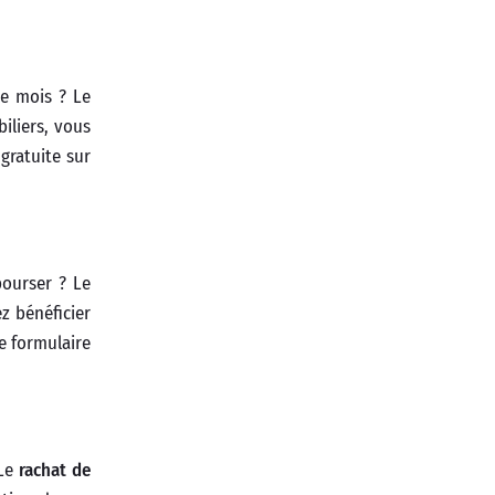
de mois ? Le
iliers, vous
gratuite sur
bourser ? Le
z bénéficier
e formulaire
 Le
rachat de