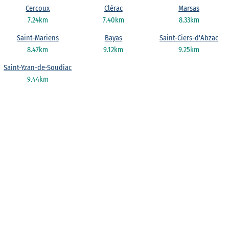
Cercoux
Clérac
Marsas
7.24km
7.40km
8.33km
Saint-Mariens
Bayas
Saint-Ciers-d'Abzac
8.47km
9.12km
9.25km
Saint-Yzan-de-Soudiac
9.44km