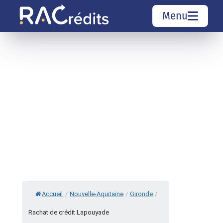
Menu
Simulation rachat de crédit
Organismes de crédit
Courtiers rachat de crédits
Sociétés de rachat de crédits
Top 10 Villes
Accueil
/
Nouvelle-Aquitaine
/
Gironde
/
Rachat de crédit Lapouyade