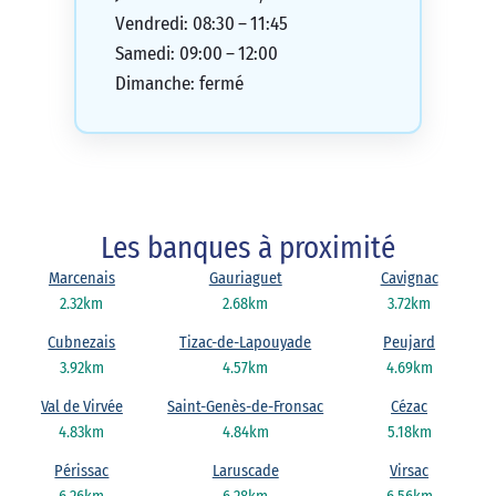
Vendredi: 08:30 – 11:45
Samedi: 09:00 – 12:00
Dimanche: fermé
Les banques à proximité
Marcenais
Gauriaguet
Cavignac
2.32km
2.68km
3.72km
Cubnezais
Tizac-de-Lapouyade
Peujard
3.92km
4.57km
4.69km
Val de Virvée
Saint-Genès-de-Fronsac
Cézac
4.83km
4.84km
5.18km
Périssac
Laruscade
Virsac