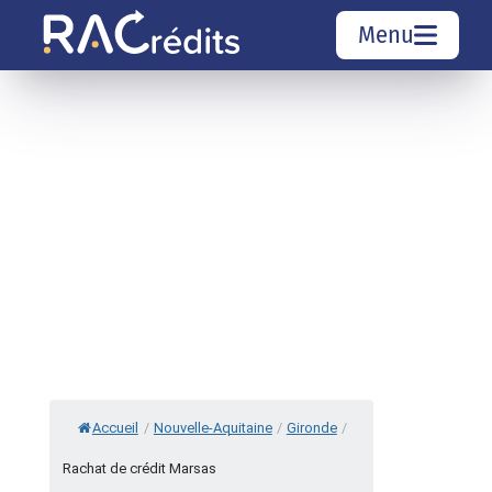
Menu
Simulation rachat de crédit
Organismes de crédit
Courtiers rachat de crédits
Sociétés de rachat de crédits
Top 10 Villes
Accueil
/
Nouvelle-Aquitaine
/
Gironde
/
Rachat de crédit Marsas