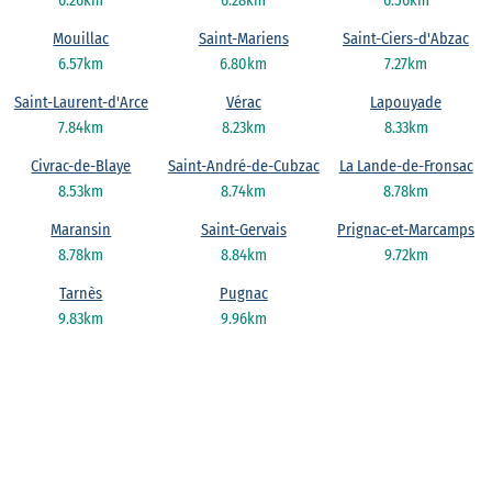
6.26km
6.28km
6.56km
Mouillac
Saint-Mariens
Saint-Ciers-d'Abzac
6.57km
6.80km
7.27km
Saint-Laurent-d'Arce
Vérac
Lapouyade
7.84km
8.23km
8.33km
Civrac-de-Blaye
Saint-André-de-Cubzac
La Lande-de-Fronsac
8.53km
8.74km
8.78km
Maransin
Saint-Gervais
Prignac-et-Marcamps
8.78km
8.84km
9.72km
Tarnès
Pugnac
9.83km
9.96km