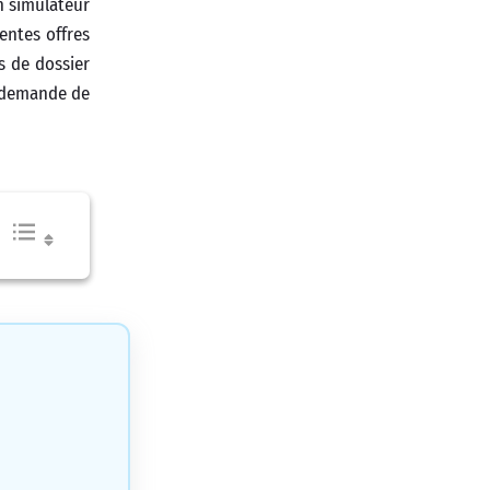
n simulateur
entes offres
s de dossier
e demande de