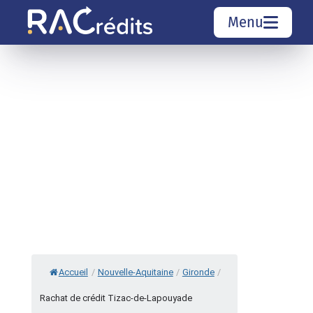
Menu
Simulation rachat de crédit
Organismes de crédit
Courtiers rachat de crédits
Sociétés de rachat de crédits
Top 10 Villes
Accueil
/
Nouvelle-Aquitaine
/
Gironde
/
Rachat de crédit Tizac-de-Lapouyade