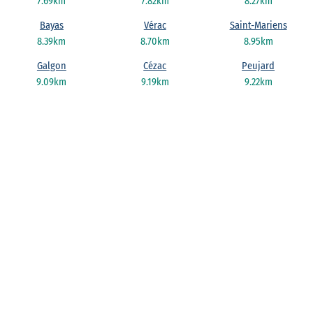
7.69km
7.82km
8.27km
Bayas
Vérac
Saint-Mariens
8.39km
8.70km
8.95km
Galgon
Cézac
Peujard
9.09km
9.19km
9.22km