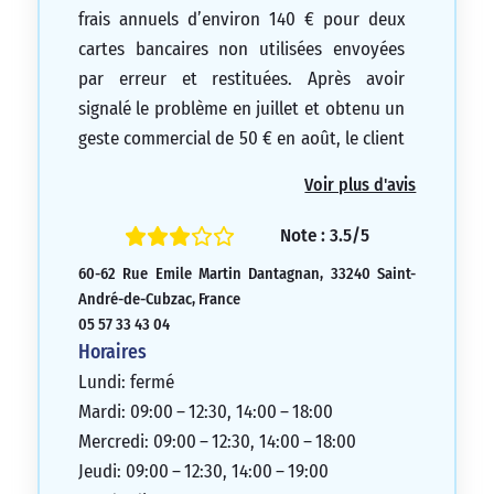
frais annuels d’environ 140 € pour deux
cartes bancaires non utilisées envoyées
par erreur et restituées. Après avoir
signalé le problème en juillet et obtenu un
geste commercial de 50 € en août, le client
a demandé un remboursement en
Voir plus d'avis
septembre. Après 15 jours sans nouvelles,
il s’est rendu à l’agence de Bordeaux et a
Note : 3.5/5
appris que le service réclamation avait
60-62 Rue Emile Martin Dantagnan, 33240 Saint-
expliqué à l’agence que c’était à eux de
André-de-Cubzac, France
rembourser. En Octobre, le client a
05 57 33 43 04
renouvelé sa demande mais a reçu une
Horaires
réponse indiquant que le directeur était
Lundi: fermé
en vacances pendant une semaine. Jusqu’à
Mardi: 09:00 – 12:30, 14:00 – 18:00
présent, après 4 mois, le client n’a
Mercredi: 09:00 – 12:30, 14:00 – 18:00
toujours pas été remboursé. Il est
Jeudi: 09:00 – 12:30, 14:00 – 19:00