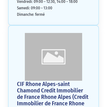
recommandé d’éviter cette agence qui a
Vendredi: 09:00 – 12:30, 14:00 – 18:00
une mauvaise pratique commerciale.
Samedi: 09:00 – 13:00
1/5
Dimanche: fermé
CIF Rhone Alpes-saint
Chamond Credit Immobilier
de France Rhone Alpes (Credit
Immobilier de France Rhone