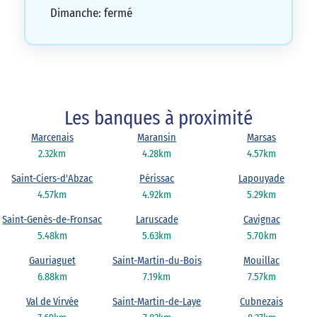
Dimanche: fermé
Les banques à proximité
Marcenais
Maransin
Marsas
2.32km
4.28km
4.57km
Saint-Ciers-d'Abzac
Périssac
Lapouyade
4.57km
4.92km
5.29km
Saint-Genès-de-Fronsac
Laruscade
Cavignac
5.48km
5.63km
5.70km
Gauriaguet
Saint-Martin-du-Bois
Mouillac
6.88km
7.19km
7.57km
Val de Virvée
Saint-Martin-de-Laye
Cubnezais