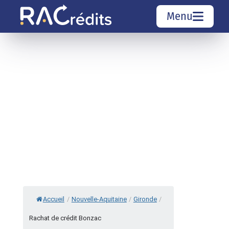
Menu
Simulation rachat de crédit
Organismes de crédit
Courtiers rachat de crédits
Sociétés de rachat de crédits
Top 10 Villes
Accueil
/
Nouvelle-Aquitaine
/
Gironde
/
Rachat de crédit Bonzac