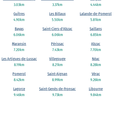
3.03km
3.37km
4.44km
Guîtres
Les Billaux
Lalande-de-Pomerol
4.90km
5.50km
5.81km
Bayas
Saint-Ciers-d'Abzac
Saillans
6.06km
6.06km
6.85km
Maransin
Périssac
Abzac
7.20km
7.43km
7.70km
Les Artigues-de-Lussac
Villegouge
Néac
8.19km
8.21km
8.28km
Pomerol
Saint-Aignan
Vérac
8.42km
8.99km
9.26km
Lagorce
Saint-Genès-de-Fronsac
Libourne
9.46km
9.73km
9.84km