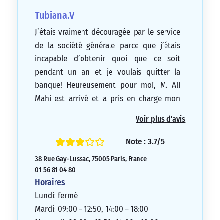
Tubiana.V
J’étais vraiment découragée par le service
de la société générale parce que j’étais
incapable d’obtenir quoi que ce soit
pendant un an et je voulais quitter la
banque! Heureusement pour moi, M. Ali
Mahi est arrivé et a pris en charge mon
dossier compliqué. Il est disponible et
Voir plus d'avis
compétent, et grâce à lui, j’ai de nouveau
un conseiller qui m’écoute, est très
Note : 3.7/5
efficace et qui voulait me garder en tant
38 Rue Gay-Lussac, 75005 Paris, France
que cliente. Cela a changé tout! Je tiens à
01 56 81 04 80
le remercier chaleureusement et je le
Horaires
recommande vivement.
Lundi: fermé
5/5
Mardi: 09:00 – 12:50, 14:00 – 18:00