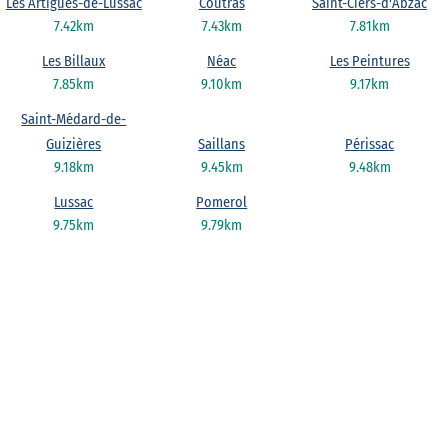
Les Artigues-de-Lussac
Coutras
Saint-Ciers-d'Abzac
7.42km
7.43km
7.81km
Les Billaux
Néac
Les Peintures
7.85km
9.10km
9.17km
Saint-Médard-de-
Guizières
Saillans
Périssac
9.18km
9.45km
9.48km
Lussac
Pomerol
9.75km
9.79km