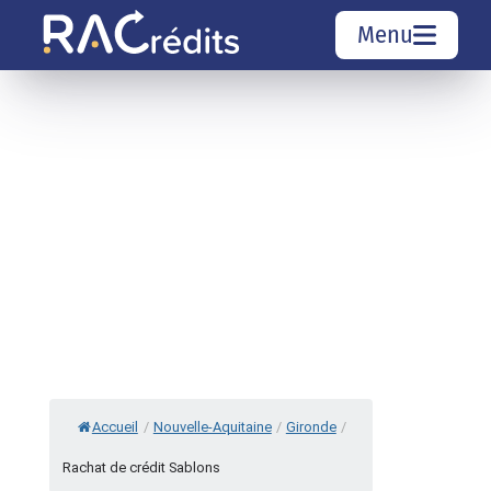
Menu
Simulation rachat de crédit
Organismes de crédit
Courtiers rachat de crédits
Sociétés de rachat de crédits
Top 10 Villes
Accueil
/
Nouvelle-Aquitaine
/
Gironde
/
Rachat de crédit Sablons