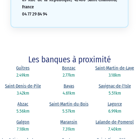
France
04 77 29 84 94
Les banques à proximité
Guîtres
Bonzac
Saint-Martin-de-Laye
2.49km
2.77km
3.18km
Saint-Denis-de-Pile
Bayas
Savignac-de-l'Isle
3.42km
4.61km
5.51km
Abzac
Saint-Martin-du-Bois
Lagorce
5.56km
5.57km
6.99km
Galgon
Maransin
Lalande-de-Pomerol
7.18km
7.31km
7.40km