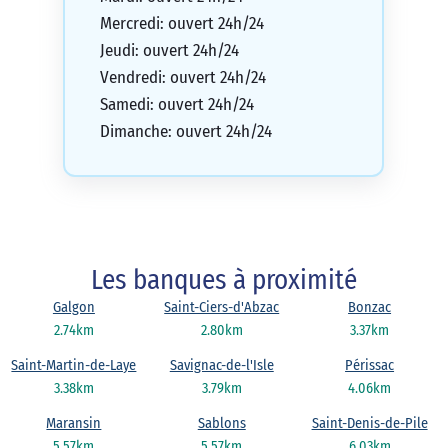
Mercredi: ouvert 24h/24
Jeudi: ouvert 24h/24
Vendredi: ouvert 24h/24
Samedi: ouvert 24h/24
Dimanche: ouvert 24h/24
Les banques à proximité
Galgon
Saint-Ciers-d'Abzac
Bonzac
2.74km
2.80km
3.37km
Saint-Martin-de-Laye
Savignac-de-l'Isle
Périssac
3.38km
3.79km
4.06km
Maransin
Sablons
Saint-Denis-de-Pile
5.57km
5.57km
6.03km