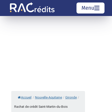
Menu
Simulation rachat de crédit
Organismes de crédit
Courtiers rachat de crédits
Sociétés de rachat de crédits
Top 10 Villes
Accueil
/
Nouvelle-Aquitaine
/
Gironde
/
Rachat de crédit Saint-Martin-du-Bois