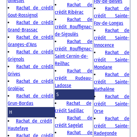
Ginestet
Foy-de-Belvès
Rachat de
Rachat de crédit
Rachat de
crédit Ribérac
Gout-Rossignol
crédit Sainte-
Rachat de
Rachat de crédit
Foy-de-Longas
crédit Rouffignac-
Grand-Brassac
Rachat de
de-Sigoulès
Rachat de crédit
crédit Sainte-
Rachat de
Granges-d’Ans
Innocence
crédit Rouffignac-
Rachat de crédit
Rachat de
Saint-Cernin-de-
Grignols
crédit Sainte-
Reilhac
Rachat de crédit
Mondane
Rachat de
Grives
Rachat de
crédit Rudeau-
Rachat de crédit
crédit Sainte-
Ladosse
Groléjac
Nathalène
S
Rachat de crédit
Rachat de
Grun-Bordas
Rachat de
crédit Sainte-
crédit Sadillac
Orse
H
Rachat de
Rachat de
Rachat de crédit
crédit Sagelat
crédit Sainte-
Hautefaye
Rachat de
Radegonde
Rachat de crédit