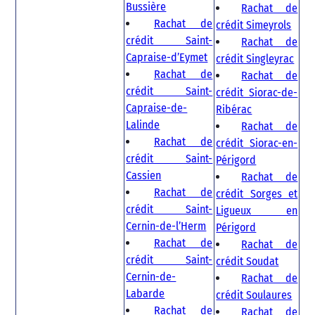
Bussière
Rachat de
Rachat de
crédit Simeyrols
crédit Saint-
Rachat de
Capraise-d’Eymet
crédit Singleyrac
Rachat de
Rachat de
crédit Saint-
crédit Siorac-de-
Capraise-de-
Ribérac
Lalinde
Rachat de
Rachat de
crédit Siorac-en-
crédit Saint-
Périgord
Cassien
Rachat de
Rachat de
crédit Sorges et
crédit Saint-
Ligueux en
Cernin-de-l’Herm
Périgord
Rachat de
Rachat de
crédit Saint-
crédit Soudat
Cernin-de-
Rachat de
Labarde
crédit Soulaures
Rachat de
Rachat de