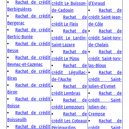
Rachat de crédit
crédit Le Buisson-
d’Eyraud
Berbiguières
de-Cadouin
Rachat de
Rachat de crédit
Rachat de
crédit Saint-Jean-
Bergerac
crédit Le Fleix
de-Côle
Rachat de crédit
Rachat de
Rachat de
Bertric-Burée
crédit Le Lardin-
crédit Saint-Jory-
Rachat de crédit
Saint-Lazare
de-Chalais
Besse
Rachat de
Rachat de
Rachat de crédit
crédit Le Pizou
crédit Saint-Jory-
Beynac-et-Cazenac
Rachat de
las-Bloux
Rachat de crédit
crédit Léguillac-
Rachat de
Biras
de-l’Auche
crédit Saint-
Rachat de crédit
Rachat de
Julien-d’Eymet
Biron
crédit Lembras
Rachat de
Rachat de crédit
Rachat de
crédit Saint-
Boisse
crédit Lempzours
Julien-de-
Rachat de crédit
Rachat de
Crempse
Boisseuilh
crédit Les Coteaux
Rachat de
Rachat de crédit
Périgourdins
crédit Saint-