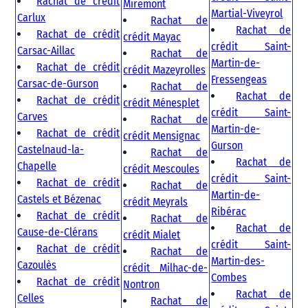
Rachat de crédit
Miremont
Martial-Viveyrol
Carlux
Rachat de
Rachat de
Rachat de crédit
crédit Mayac
crédit Saint-
Carsac-Aillac
Rachat de
Martin-de-
Rachat de crédit
crédit Mazeyrolles
Fressengeas
Carsac-de-Gurson
Rachat de
Rachat de
Rachat de crédit
crédit Ménesplet
crédit Saint-
Carves
Rachat de
Martin-de-
Rachat de crédit
crédit Mensignac
Gurson
Castelnaud-la-
Rachat de
Rachat de
Chapelle
crédit Mescoules
crédit Saint-
Rachat de crédit
Rachat de
Martin-de-
Castels et Bézenac
crédit Meyrals
Ribérac
Rachat de crédit
Rachat de
Rachat de
Cause-de-Clérans
crédit Mialet
crédit Saint-
Rachat de crédit
Rachat de
Martin-des-
Cazoulès
crédit Milhac-de-
Combes
Rachat de crédit
Nontron
Rachat de
Celles
Rachat de