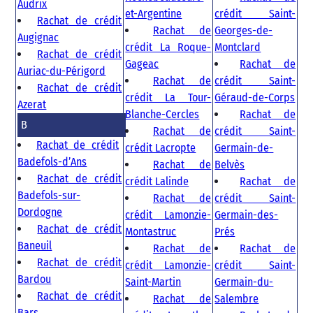
Audrix
et-Argentine
crédit Saint-
Rachat de crédit
Rachat de
Georges-de-
Augignac
crédit La Roque-
Montclard
Rachat de crédit
Gageac
Rachat de
Auriac-du-Périgord
Rachat de
crédit Saint-
Rachat de crédit
crédit La Tour-
Géraud-de-Corps
Azerat
Blanche-Cercles
Rachat de
B
Rachat de
crédit Saint-
Rachat de crédit
crédit Lacropte
Germain-de-
Badefols-d’Ans
Rachat de
Belvès
Rachat de crédit
crédit Lalinde
Rachat de
Badefols-sur-
Rachat de
crédit Saint-
Dordogne
crédit Lamonzie-
Germain-des-
Rachat de crédit
Montastruc
Prés
Baneuil
Rachat de
Rachat de
Rachat de crédit
crédit Lamonzie-
crédit Saint-
Bardou
Saint-Martin
Germain-du-
Rachat de crédit
Rachat de
Salembre
Bars