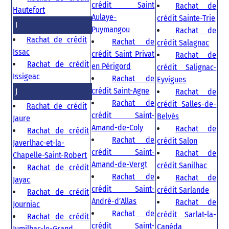
crédit Saint
Rachat de
Hautefort
Aulaye-
crédit Sainte-Trie
I
Puymangou
Rachat de
Rachat de crédit
Rachat de
crédit Salagnac
Issac
crédit Saint Privat
Rachat de
Rachat de crédit
en Périgord
crédit Salignac-
Issigeac
Rachat de
Eyvigues
crédit Saint-Agne
J
Rachat de
Rachat de
crédit Salles-de-
Rachat de crédit
crédit Saint-
Belvès
Jaure
Amand-de-Coly
Rachat de
Rachat de crédit
Rachat de
crédit Salon
Javerlhac-et-la-
crédit Saint-
Rachat de
Chapelle-Saint-Robert
Amand-de-Vergt
crédit Sanilhac
Rachat de crédit
Rachat de
Rachat de
Jayac
crédit Saint-
crédit Sarlande
Rachat de crédit
André-d’Allas
Rachat de
Journiac
Rachat de
crédit Sarlat-la-
Rachat de crédit
crédit Saint-
Canéda
Jumilhac-le-Grand