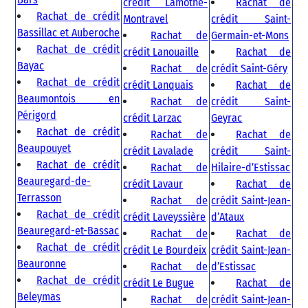
crédit Lamothe-
Rachat de
Rachat de crédit
Montravel
crédit Saint-
Bassillac et Auberoche
Rachat de
Germain-et-Mons
Rachat de crédit
crédit Lanouaille
Rachat de
Bayac
Rachat de
crédit Saint-Géry
Rachat de crédit
crédit Lanquais
Rachat de
Beaumontois en
Rachat de
crédit Saint-
Périgord
crédit Larzac
Geyrac
Rachat de crédit
Rachat de
Rachat de
Beaupouyet
crédit Lavalade
crédit Saint-
Rachat de crédit
Rachat de
Hilaire-d’Estissac
Beauregard-de-
crédit Lavaur
Rachat de
Terrasson
Rachat de
crédit Saint-Jean-
Rachat de crédit
crédit Laveyssière
d’Ataux
Beauregard-et-Bassac
Rachat de
Rachat de
Rachat de crédit
crédit Le Bourdeix
crédit Saint-Jean-
Beauronne
Rachat de
d’Estissac
Rachat de crédit
crédit Le Bugue
Rachat de
Beleymas
Rachat de
crédit Saint-Jean-