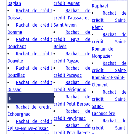
Daglan
crédit Paunat
Raphaël
Rachat de crédit
Rachat de
Rachat de
Doissat
crédit Paussac-et-
crédit Saint-
Rachat de crédit
Saint-Vivien
Rémy
Domme
Rachat de
Rachat de
Rachat de crédit
crédit Pays de
crédit Saint-
Douchapt
Belvès
Romain-de-
Rachat de crédit
Rachat de
Monpazier
Douville
crédit Payzac
Rachat de
Rachat de crédit
Rachat de
crédit Saint-
Douzillac
crédit Pazayac
Romain-et-Saint-
Rachat de crédit
Rachat de
Clément
Dussac
crédit Périgueux
Rachat de
Rachat de
E
crédit Saint-
crédit Petit-Bersac
Saud-
Rachat de crédit
Rachat de
Lacoussière
Échourgnac
crédit Peyrignac
Rachat de
Rachat de crédit
Rachat de
crédit Saint-
Église-Neuve-d’Issac
crédit Peyrillac-et-