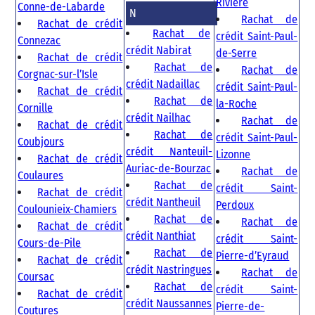
Rivière
Conne-de-Labarde
N
Rachat de
Rachat de crédit
Rachat de
crédit Saint-Paul-
Connezac
crédit Nabirat
de-Serre
Rachat de crédit
Rachat de
Rachat de
Corgnac-sur-l’Isle
crédit Nadaillac
crédit Saint-Paul-
Rachat de crédit
Rachat de
la-Roche
Cornille
crédit Nailhac
Rachat de
Rachat de crédit
Rachat de
crédit Saint-Paul-
Coubjours
crédit Nanteuil-
Lizonne
Rachat de crédit
Auriac-de-Bourzac
Rachat de
Coulaures
Rachat de
crédit Saint-
Rachat de crédit
crédit Nantheuil
Perdoux
Coulounieix-Chamiers
Rachat de
Rachat de
Rachat de crédit
crédit Nanthiat
crédit Saint-
Cours-de-Pile
Rachat de
Pierre-d’Eyraud
Rachat de crédit
crédit Nastringues
Rachat de
Coursac
Rachat de
crédit Saint-
Rachat de crédit
crédit Naussannes
Pierre-de-
Coutures