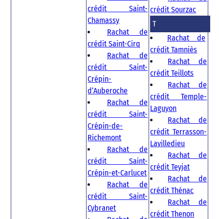
crédit Saint-
crédit Sourzac
Chamassy
T
Rachat de
Rachat de
crédit Saint-Cirq
crédit Tamniès
Rachat de
Rachat de
crédit Saint-
crédit Teillots
Crépin-
Rachat de
d’Auberoche
crédit Temple-
Rachat de
Laguyon
crédit Saint-
Rachat de
Crépin-de-
crédit Terrasson-
Richemont
Lavilledieu
Rachat de
Rachat de
crédit Saint-
crédit Teyjat
Crépin-et-Carlucet
Rachat de
Rachat de
crédit Thénac
crédit Saint-
Rachat de
Cybranet
crédit Thenon