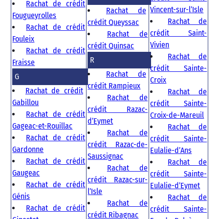
Rachat de crédit
Vincent-sur-l’Isle
Rachat de
Fougueyrolles
Rachat de
crédit Queyssac
Rachat de crédit
crédit Saint-
Rachat de
Fouleix
Vivien
crédit Quinsac
Rachat de crédit
Rachat de
R
Fraisse
crédit Sainte-
Rachat de
G
Croix
crédit Rampieux
Rachat de crédit
Rachat de
Rachat de
Gabillou
crédit Sainte-
crédit Razac-
Rachat de crédit
Croix-de-Mareuil
d’Eymet
Gageac-et-Rouillac
Rachat de
Rachat de
Rachat de crédit
crédit Sainte-
crédit Razac-de-
Gardonne
Eulalie-d’Ans
Saussignac
Rachat de crédit
Rachat de
Rachat de
Gaugeac
crédit Sainte-
crédit Razac-sur-
Rachat de crédit
Eulalie-d’Eymet
l’Isle
Génis
Rachat de
Rachat de
Rachat de crédit
crédit Sainte-
crédit Ribagnac