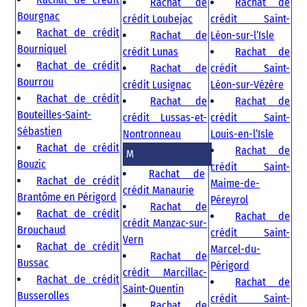
Rachat de
Rachat de
Bourgnac
crédit Loubejac
crédit Saint-
Rachat de crédit
Rachat de
Léon-sur-l’Isle
Bourniquel
crédit Lunas
Rachat de
Rachat de crédit
Rachat de
crédit Saint-
Bourrou
crédit Lusignac
Léon-sur-Vézère
Rachat de crédit
Rachat de
Rachat de
Bouteilles-Saint-
crédit Lussas-et-
crédit Saint-
Sébastien
Nontronneau
Louis-en-l’Isle
Rachat de crédit
Rachat de
M
Bouzic
crédit Saint-
Rachat de
Rachat de crédit
Maime-de-
crédit Manaurie
Brantôme en Périgord
Péreyrol
Rachat de
Rachat de crédit
Rachat de
crédit Manzac-sur-
Brouchaud
crédit Saint-
Vern
Rachat de crédit
Marcel-du-
Rachat de
Bussac
Périgord
crédit Marcillac-
Rachat de crédit
Rachat de
Saint-Quentin
Busserolles
crédit Saint-
Rachat de