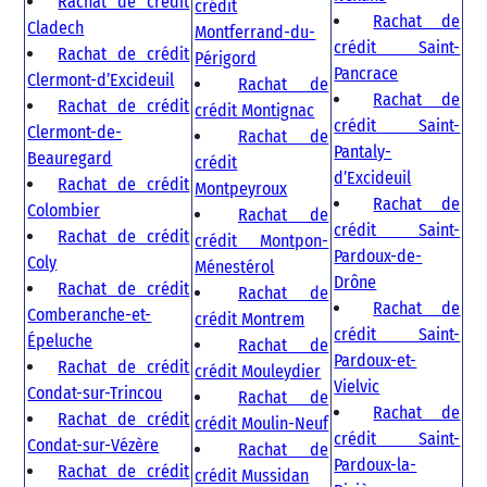
Rachat de crédit
crédit
Rachat de
Cladech
Montferrand-du-
crédit Saint-
Rachat de crédit
Périgord
Pancrace
Clermont-d’Excideuil
Rachat de
Rachat de
Rachat de crédit
crédit Montignac
crédit Saint-
Clermont-de-
Rachat de
Pantaly-
Beauregard
crédit
d’Excideuil
Rachat de crédit
Montpeyroux
Rachat de
Colombier
Rachat de
crédit Saint-
Rachat de crédit
crédit Montpon-
Pardoux-de-
Coly
Ménestérol
Drône
Rachat de crédit
Rachat de
Rachat de
Comberanche-et-
crédit Montrem
crédit Saint-
Épeluche
Rachat de
Pardoux-et-
Rachat de crédit
crédit Mouleydier
Vielvic
Condat-sur-Trincou
Rachat de
Rachat de
Rachat de crédit
crédit Moulin-Neuf
crédit Saint-
Condat-sur-Vézère
Rachat de
Pardoux-la-
Rachat de crédit
crédit Mussidan