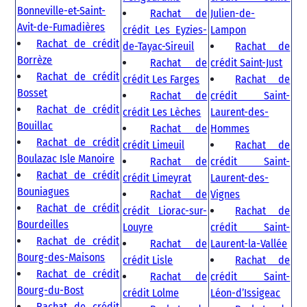
Bonneville-et-Saint-
Rachat de
Julien-de-
Avit-de-Fumadières
crédit Les Eyzies-
Lampon
Rachat de crédit
de-Tayac-Sireuil
Rachat de
Borrèze
Rachat de
crédit Saint-Just
Rachat de crédit
crédit Les Farges
Rachat de
Bosset
Rachat de
crédit Saint-
Rachat de crédit
crédit Les Lèches
Laurent-des-
Bouillac
Rachat de
Hommes
Rachat de crédit
crédit Limeuil
Rachat de
Boulazac Isle Manoire
Rachat de
crédit Saint-
Rachat de crédit
crédit Limeyrat
Laurent-des-
Bouniagues
Rachat de
Vignes
Rachat de crédit
crédit Liorac-sur-
Rachat de
Bourdeilles
Louyre
crédit Saint-
Rachat de crédit
Rachat de
Laurent-la-Vallée
Bourg-des-Maisons
crédit Lisle
Rachat de
Rachat de crédit
Rachat de
crédit Saint-
Bourg-du-Bost
crédit Lolme
Léon-d’Issigeac
Rachat de crédit