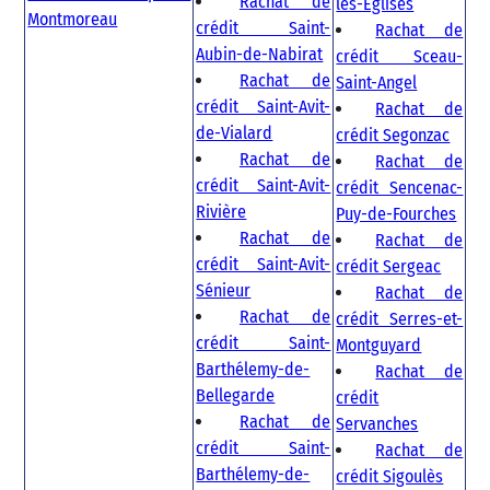
Rachat de
les-Églises
Montmoreau
crédit Saint-
Rachat de
Aubin-de-Nabirat
crédit Sceau-
Rachat de
Saint-Angel
crédit Saint-Avit-
Rachat de
de-Vialard
crédit Segonzac
Rachat de
Rachat de
crédit Saint-Avit-
crédit Sencenac-
Rivière
Puy-de-Fourches
Rachat de
Rachat de
crédit Saint-Avit-
crédit Sergeac
Sénieur
Rachat de
Rachat de
crédit Serres-et-
crédit Saint-
Montguyard
Barthélemy-de-
Rachat de
Bellegarde
crédit
Rachat de
Servanches
crédit Saint-
Rachat de
Barthélemy-de-
crédit Sigoulès