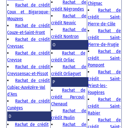
Rachat de
Chignac
Rachat de crédit
crédit Négrondes
Rachat de
Coux et Bigaroque-
Rachat de
crédit Saint-
Mouzens
crédit Neuvic
Pierre-de-Côle
Rachat de crédit
Rachat de
Rachat de
Couze-et-Saint-Front
crédit Nontron
crédit Saint-
Rachat de crédit
Pierre-de-Frugie
O
Creyssac
Rachat de
Rachat de crédit
Rachat de
crédit Saint-
Creysse
crédit Orliac
Pompont
Rachat de crédit
Rachat de
Rachat de
Creyssensac-et-Pissot
crédit Orliaguet
crédit Saint-
Rachat de crédit
P
Priest-les-
Cubjac-Auvézère-Val
Rachat de
Fougères
d’Ans
crédit Parcoul-
Rachat de
Rachat de crédit
Chenaud
crédit Saint-
Cunèges
Rachat de
Rabier
D
crédit Paulin
Rachat de
Rachat de crédit
Rachat de
crédit Saint-