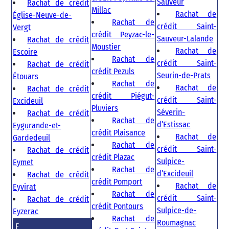
Sauveur
Rachat de crédit
Millac
Rachat de
Église-Neuve-de-
Rachat de
crédit Saint-
Vergt
crédit Peyzac-le-
Sauveur-Lalande
Rachat de crédit
Moustier
Rachat de
Escoire
Rachat de
crédit Saint-
Rachat de crédit
crédit Pezuls
Seurin-de-Prats
Étouars
Rachat de
Rachat de
Rachat de crédit
crédit Piégut-
crédit Saint-
Excideuil
Pluviers
Séverin-
Rachat de crédit
Rachat de
d’Estissac
Eygurande-et-
crédit Plaisance
Rachat de
Gardedeuil
Rachat de
crédit Saint-
Rachat de crédit
crédit Plazac
Sulpice-
Eymet
Rachat de
d’Excideuil
Rachat de crédit
crédit Pomport
Rachat de
Eyvirat
Rachat de
crédit Saint-
Rachat de crédit
crédit Pontours
Sulpice-de-
Eyzerac
Rachat de
Roumagnac
F