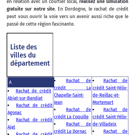
en relation avec un courtier local,
réalisez une simulation
gratuite sur notre site
. En Dordogne, le rachat de crédit
peut vous ouvrir la voie vers un avenir aussi riche que le
passé de cette région fascinante.
Liste des
villes du
département
Rachat de
Rachat de
A
crédit La
crédit Saint-Félix-
Rachat de crédit
Chapelle-Saint-
de-Reillac-et-
Abjat-sur-Bandiat
Jean
Mortemart
Rachat de crédit
Rachat de
Rachat de
Agonac
crédit La Coquille
crédit Saint-Félix-
Rachat de crédit
Rachat de
de-Villadeix
Ajat
crédit La Dornac
Rachat de
Rachat de crédit