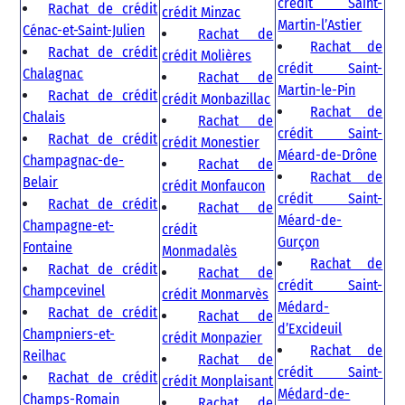
crédit Saint-
Rachat de crédit
crédit Minzac
Martin-l’Astier
Cénac-et-Saint-Julien
Rachat de
Rachat de
Rachat de crédit
crédit Molières
crédit Saint-
Chalagnac
Rachat de
Martin-le-Pin
Rachat de crédit
crédit Monbazillac
Rachat de
Chalais
Rachat de
crédit Saint-
Rachat de crédit
crédit Monestier
Méard-de-Drône
Champagnac-de-
Rachat de
Rachat de
Belair
crédit Monfaucon
crédit Saint-
Rachat de crédit
Rachat de
Méard-de-
Champagne-et-
crédit
Gurçon
Fontaine
Monmadalès
Rachat de
Rachat de crédit
Rachat de
crédit Saint-
Champcevinel
crédit Monmarvès
Médard-
Rachat de crédit
Rachat de
d’Excideuil
Champniers-et-
crédit Monpazier
Rachat de
Reilhac
Rachat de
crédit Saint-
Rachat de crédit
crédit Monplaisant
Médard-de-
Champs-Romain
Rachat de