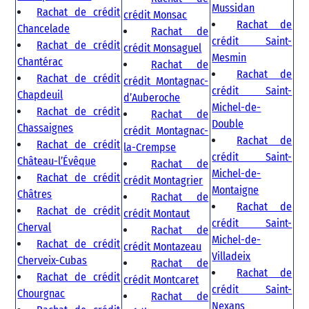
Mussidan
Rachat de crédit
crédit Monsac
Rachat de
Chancelade
Rachat de
crédit Saint-
Rachat de crédit
crédit Monsaguel
Mesmin
Chantérac
Rachat de
Rachat de
Rachat de crédit
crédit Montagnac-
crédit Saint-
Chapdeuil
d’Auberoche
Michel-de-
Rachat de crédit
Rachat de
Double
Chassaignes
crédit Montagnac-
Rachat de
Rachat de crédit
la-Crempse
crédit Saint-
Château-l’Évêque
Rachat de
Michel-de-
Rachat de crédit
crédit Montagrier
Montaigne
Châtres
Rachat de
Rachat de
Rachat de crédit
crédit Montaut
crédit Saint-
Cherval
Rachat de
Michel-de-
Rachat de crédit
crédit Montazeau
Villadeix
Cherveix-Cubas
Rachat de
Rachat de
Rachat de crédit
crédit Montcaret
crédit Saint-
Chourgnac
Rachat de
Nexans