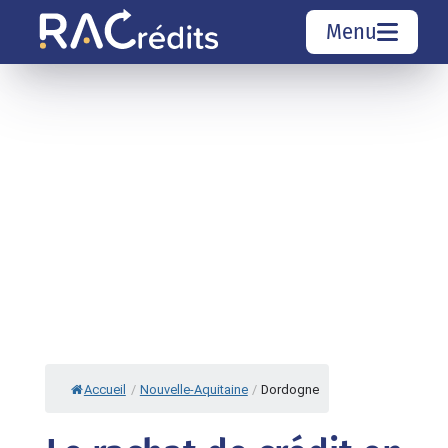
Menu
Simulation rachat de crédit
Organismes de crédit
Courtiers rachat de crédits
Sociétés de rachat de crédits
Top 10 Villes
Accueil
/
Nouvelle-Aquitaine
/
Dordogne