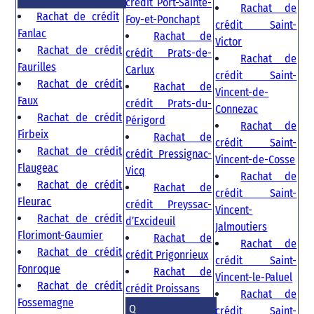
crédit Port-Sainte-
Rachat de
Rachat de crédit
Foy-et-Ponchapt
crédit Saint-
Fanlac
Rachat de
Victor
Rachat de crédit
crédit Prats-de-
Rachat de
Faurilles
Carlux
crédit Saint-
Rachat de crédit
Rachat de
Vincent-de-
Faux
crédit Prats-du-
Connezac
Rachat de crédit
Périgord
Rachat de
Firbeix
Rachat de
crédit Saint-
Rachat de crédit
crédit Pressignac-
Vincent-de-Cosse
Flaugeac
Vicq
Rachat de
Rachat de crédit
Rachat de
crédit Saint-
Fleurac
crédit Preyssac-
Vincent-
Rachat de crédit
d’Excideuil
Jalmoutiers
Florimont-Gaumier
Rachat de
Rachat de
Rachat de crédit
crédit Prigonrieux
crédit Saint-
Fonroque
Rachat de
Vincent-le-Paluel
Rachat de crédit
crédit Proissans
Rachat de
Fossemagne
Q
crédit Saint-