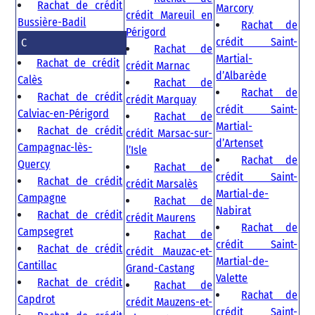
Rachat de crédit
Marcory
crédit Mareuil en
Bussière-Badil
Rachat de
Périgord
crédit Saint-
C
Rachat de
Martial-
Rachat de crédit
crédit Marnac
d’Albarède
Calès
Rachat de
Rachat de
Rachat de crédit
crédit Marquay
crédit Saint-
Calviac-en-Périgord
Rachat de
Martial-
Rachat de crédit
crédit Marsac-sur-
d’Artenset
Campagnac-lès-
l’Isle
Rachat de
Quercy
Rachat de
crédit Saint-
Rachat de crédit
crédit Marsalès
Martial-de-
Campagne
Rachat de
Nabirat
Rachat de crédit
crédit Maurens
Rachat de
Campsegret
Rachat de
crédit Saint-
Rachat de crédit
crédit Mauzac-et-
Martial-de-
Cantillac
Grand-Castang
Valette
Rachat de crédit
Rachat de
Rachat de
Capdrot
crédit Mauzens-et-
crédit Saint-