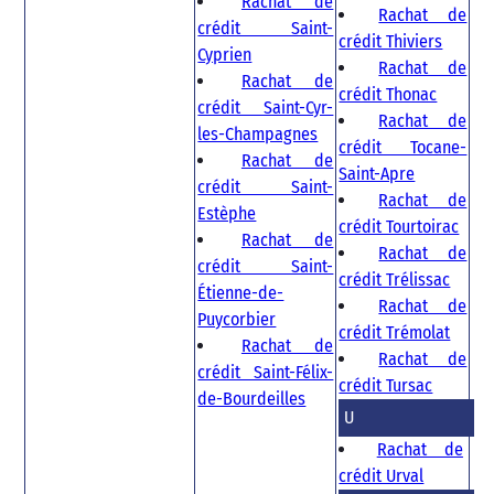
Rachat de
Rachat de
crédit Saint-
crédit Thiviers
Cyprien
Rachat de
Rachat de
crédit Thonac
crédit Saint-Cyr-
Rachat de
les-Champagnes
crédit Tocane-
Rachat de
Saint-Apre
crédit Saint-
Rachat de
Estèphe
crédit Tourtoirac
Rachat de
Rachat de
crédit Saint-
crédit Trélissac
Étienne-de-
Rachat de
Puycorbier
crédit Trémolat
Rachat de
Rachat de
crédit Saint-Félix-
crédit Tursac
de-Bourdeilles
U
Rachat de
crédit Urval