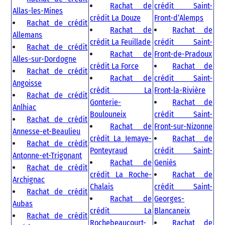
Rachat de
crédit Saint-
Allas-les-Mines
crédit La Douze
Front-d’Alemps
Rachat de crédit
Rachat de
Rachat de
Allemans
crédit La Feuillade
crédit Saint-
Rachat de crédit
Rachat de
Front-de-Pradoux
Alles-sur-Dordogne
crédit La Force
Rachat de
Rachat de crédit
Rachat de
crédit Saint-
Angoisse
crédit La
Front-la-Rivière
Rachat de crédit
Gonterie-
Rachat de
Anlhiac
Boulouneix
crédit Saint-
Rachat de crédit
Rachat de
Front-sur-Nizonne
Annesse-et-Beaulieu
crédit La Jemaye-
Rachat de
Rachat de crédit
Ponteyraud
crédit Saint-
Antonne-et-Trigonant
Rachat de
Geniès
Rachat de crédit
crédit La Roche-
Rachat de
Archignac
Chalais
crédit Saint-
Rachat de crédit
Rachat de
Georges-
Aubas
crédit La
Blancaneix
Rachat de crédit
Rochebeaucourt-
Rachat de