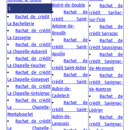
André-de-Double
Rachat de
L
Rachat de
crédit Sarliac-
Rachat de crédit
crédit Saint-
sur-l’Isle
La Bachellerie
Antoine-de-
Rachat de
Rachat de crédit
Breuilh
crédit Sarrazac
La Cassagne
Rachat de
Rachat de
Rachat de crédit
crédit Saint-
crédit Saussignac
La Chapelle-Aubareil
Aquilin
Rachat de
Rachat de crédit
Rachat de
crédit Savignac-
La Chapelle-Faucher
crédit Saint-Astier
de-Miremont
Rachat de crédit
Rachat de
Rachat de
La Chapelle-Gonaguet
crédit Saint-
crédit Savignac-
Rachat de crédit
Aubin-de-
de-Nontron
La Chapelle-Grésignac
Cadelech
Rachat de
Rachat de crédit
Rachat de
crédit Savignac-
La Chapelle-
crédit Saint-
Lédrier
Montabourlet
Aubin-de-
Rachat de
Rachat de crédit
Lanquais
crédit Savignac-
La Chapelle-