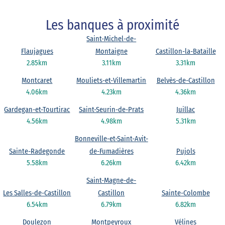
Les banques à proximité
Saint-Michel-de-
Flaujagues
Montaigne
Castillon-la-Bataille
2.85km
3.11km
3.31km
Montcaret
Mouliets-et-Villemartin
Belvès-de-Castillon
4.06km
4.23km
4.36km
Gardegan-et-Tourtirac
Saint-Seurin-de-Prats
Juillac
4.56km
4.98km
5.31km
Bonneville-et-Saint-Avit-
Sainte-Radegonde
de-Fumadières
Pujols
5.58km
6.26km
6.42km
Saint-Magne-de-
Les Salles-de-Castillon
Castillon
Sainte-Colombe
6.54km
6.79km
6.82km
Doulezon
Montpeyroux
Vélines