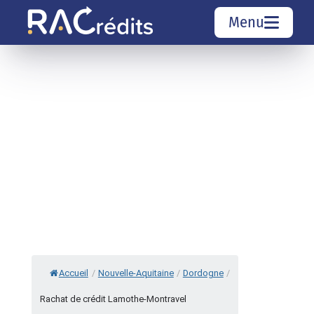
Menu
Simulation rachat de crédit
Organismes de crédit
Courtiers rachat de crédits
Sociétés de rachat de crédits
Top 10 Villes
Accueil
/
Nouvelle-Aquitaine
/
Dordogne
/
Rachat de crédit Lamothe-Montravel