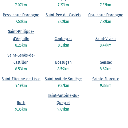
7.07km
7.27km
7.32km
Pessac-sur-Dordogne
Saint-Pey-de-Castets
Civrac-sur-Dordogne
7.53km
7.62km
7.72km
Saint-Philippe-
d'Aiguille
Coubeyrac
Saint-Vivien
8.25km
8.33km
8.47km
Saint-Genès-de-
Castillon
Bossugan
Gensac
8.53km
8.59km
8.62km
Saint-Étienne-de-Lisse
Saint-Avit-de-Soulège
Sainte-Florence
9.19km
9.27km
9.33km
Saint-Antoine-du-
Ruch
Queyret
9.35km
9.81km