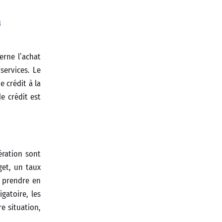
a
erne l’achat
services. Le
e crédit à la
e crédit est
ération sont
et, un taux
t prendre en
gatoire, les
e situation,