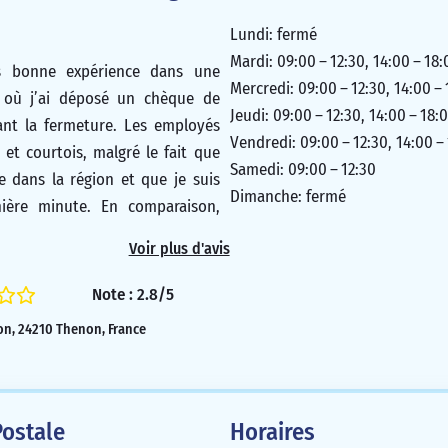
Lundi: fermé
Mardi: 09:00 – 12:30, 14:00 – 18:
ès bonne expérience dans une
Mercredi: 09:00 – 12:30, 14:00 –
 où j’ai déposé un chèque de
Jeudi: 09:00 – 12:30, 14:00 – 18:
ant la fermeture. Les employés
Vendredi: 09:00 – 12:30, 14:00 –
 et courtois, malgré le fait que
Samedi: 09:00 – 12:30
ge dans la région et que je suis
Dimanche: fermé
nière minute. En comparaison,
’avais reçu dans une agence du
Voir plus d'avis
Trélissac était très différent. La
ueil avait refusé de contacter
Note : 2.8/5
ur vérifier le chèque.
ion, 24210 Thenon, France
5/5
ostale
Horaires