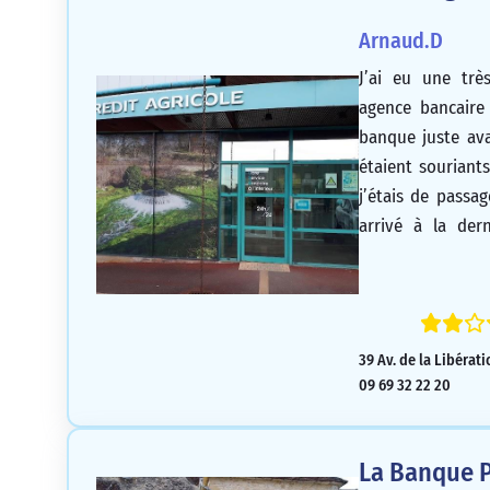
Arnaud.D
J’ai eu une tr
agence bancaire
banque juste av
étaient souriants
j’étais de passa
arrivé à la der
l’accueil que j
Crédit Agricole à 
personne à l’acc
l’autre banque po
39 Av. de la Libérat
09 69 32 22 20
La Banque P