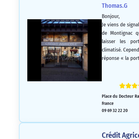
Thomas.G
Bonjour,
Je viens de signal
de Montignac qu
laisser les po
climatisé. Cepend
réponse « la por
fermer ». Cela s
en permanence 
réparée, ce qui e
cette période d
Place du Docteur R
imposée par l’arr
France
09 69 32 22 20
Crédit Agri