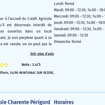
Lundi: fermé
Mardi: 09:00 – 12:30, 14:00 – 18:
Mercredi: 09:00 – 12:30, 14:00 –
er à l’accueil du Crédit Agricole
Jeudi: 09:00 – 12:30, 14:00 – 18:
’il est désormais interdit de
Vendredi: 09:00 – 12:30, 14:00 –
rtes ouvertes dans un local
Samedi: 09:00 – 12:30
ant, je suis perplexe quant à sa
Dimanche: fermé
te est cassée, on ne peut pas la
ignifie que l’agence est ouverte
Voir plus d'avis
jusqu’à ce que la porte soit
st un service très appréciable en
Note : 3.4/5
e canicule. Cette mesure est
affarin, 24290 MONTIGNAC SUR VEZERE,
êté du 23 mars 2022.
1/5
cole Charente Périgord
Horaires