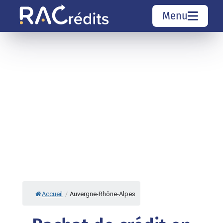
Menu
Simulation rachat de crédit
Organismes de crédit
Courtiers rachat de crédits
Sociétés de rachat de crédits
Top 10 Villes
Accueil
/
Auvergne-Rhône-Alpes