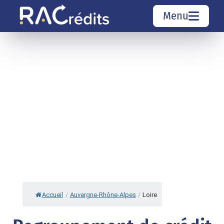
Menu
Simulation rachat de crédit
Organismes de crédit
Courtiers rachat de crédits
Sociétés de rachat de crédits
Top 10 Villes
Accueil
/
Auvergne-Rhône-Alpes
/
Loire