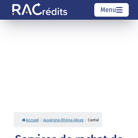
Menu
Simulation rachat de crédit
Organismes de crédit
Courtiers rachat de crédits
Sociétés de rachat de crédits
Top 10 Villes
Accueil
/
Auvergne-Rhône-Alpes
/
Cantal