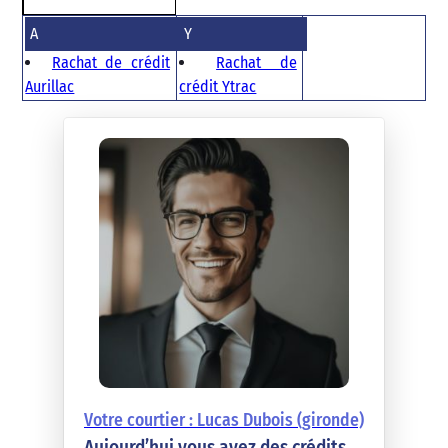
A
Y
Rachat de crédit
Rachat de
Aurillac
crédit Ytrac
Votre courtier : Lucas Dubois (gironde)
Aujourd’hui vous avez des crédits…