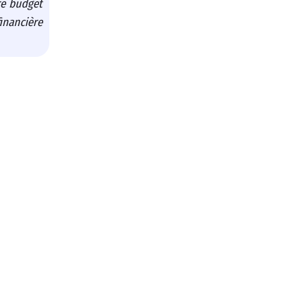
re budget
inancière