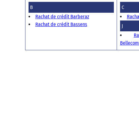
B
C
Rachat de crédit Barberaz
Racha
Rachat de crédit Bassens
J
R
Bellecom