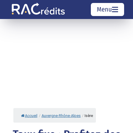
Menu
Simulation rachat de crédit
Organismes de crédit
Courtiers rachat de crédits
Sociétés de rachat de crédits
Top 10 Villes
Accueil
/
Auvergne-Rhône-Alpes
/
Isère