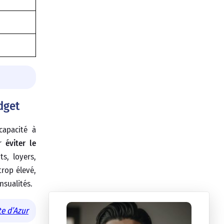
dget
capacité à
ur
éviter le
s, loyers,
trop élevé,
nsualités.
e d’Azur