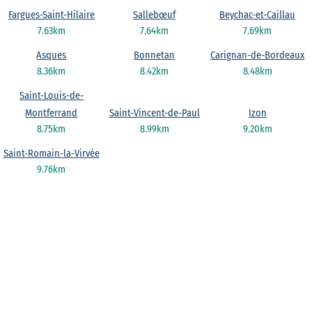
Fargues-Saint-Hilaire
Sallebœuf
Beychac-et-Caillau
7.63km
7.64km
7.69km
Asques
Bonnetan
Carignan-de-Bordeaux
8.36km
8.42km
8.48km
Saint-Louis-de-
Montferrand
Saint-Vincent-de-Paul
Izon
8.75km
8.99km
9.20km
Saint-Romain-la-Virvée
9.76km