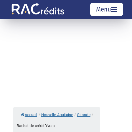
Menu
Simulation rachat de crédit
Organismes de crédit
Courtiers rachat de crédits
Sociétés de rachat de crédits
Top 10 Villes
Accueil
/
Nouvelle-Aquitaine
/
Gironde
/
Rachat de crédit Yvrac