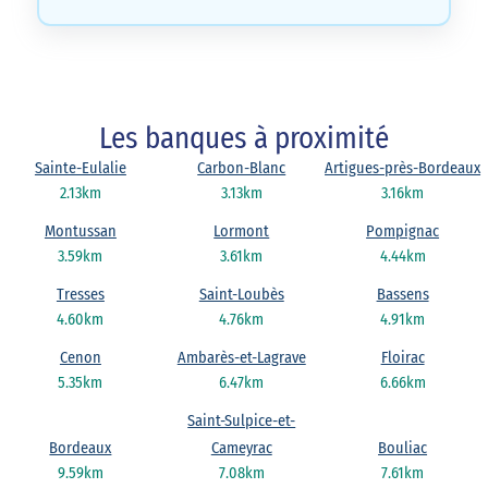
Les banques à proximité
Sainte-Eulalie
Carbon-Blanc
Artigues-près-Bordeaux
2.13km
3.13km
3.16km
Montussan
Lormont
Pompignac
3.59km
3.61km
4.44km
Tresses
Saint-Loubès
Bassens
4.60km
4.76km
4.91km
Cenon
Ambarès-et-Lagrave
Floirac
5.35km
6.47km
6.66km
Saint-Sulpice-et-
Bordeaux
Cameyrac
Bouliac
9.59km
7.08km
7.61km