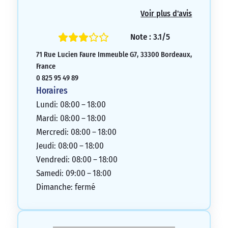
J’ai reçu un e-mail bizarre me demandant
Voir plus d'avis
de régler la totalité. J’ai donc réglé la
totalité. Quelques jours plus tard, j’ai reçu
Note : 3.1/5
un e-mail me demandant de payer des
71 Rue Lucien Faure Immeuble G7, 33300 Bordeaux,
frais d’impayé alors que la totalité avait
France
été réglée. J’ai dû payer 50 euros de frais
0 825 95 49 89
alors que c’était eux qui m’ont dit
Horaires
d’attendre. Au téléphone, ils n’ont rien
Lundi: 08:00 – 18:00
voulu entendre. Ils sont bons pour
Mardi: 08:00 – 18:00
prendre de l’argent, mais pour donner de
Mercredi: 08:00 – 18:00
bons renseignements, ils ont encore
Jeudi: 08:00 – 18:00
beaucoup de choses à revoir.
Vendredi: 08:00 – 18:00
1/5
Samedi: 09:00 – 18:00
Dimanche: fermé