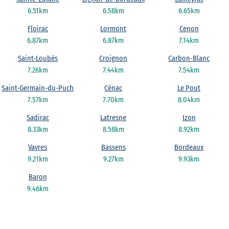
6.51km
6.58km
6.65km
Floirac
Lormont
Cenon
6.87km
6.87km
7.14km
Saint-Loubès
Croignon
Carbon-Blanc
7.26km
7.44km
7.54km
Saint-Germain-du-Puch
Cénac
Le Pout
7.57km
7.70km
8.04km
Sadirac
Latresne
Izon
8.33km
8.58km
8.92km
Vayres
Bassens
Bordeaux
9.21km
9.27km
9.93km
Baron
9.46km