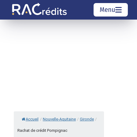
Menu
Simulation rachat de crédit
Organismes de crédit
Courtiers rachat de crédits
Sociétés de rachat de crédits
Top 10 Villes
Accueil
/
Nouvelle-Aquitaine
/
Gironde
/
Rachat de crédit Pompignac