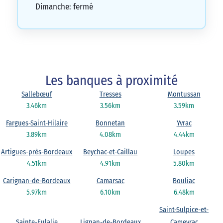
Dimanche: fermé
Les banques à proximité
Sallebœuf
Tresses
Montussan
3.46km
3.56km
3.59km
Fargues-Saint-Hilaire
Bonnetan
Yvrac
3.89km
4.08km
4.44km
Artigues-près-Bordeaux
Beychac-et-Caillau
Loupes
4.51km
4.91km
5.80km
Carignan-de-Bordeaux
Camarsac
Bouliac
5.97km
6.10km
6.48km
Saint-Sulpice-et-
Sainte-Eulalie
Lignan-de-Bordeaux
Cameyrac