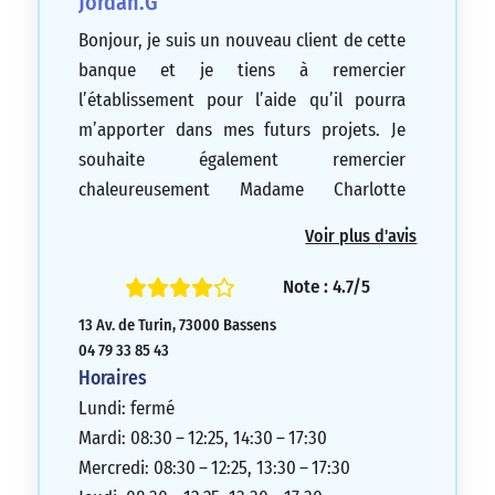
Jordan.G
Bonjour, je suis un nouveau client de cette
banque et je tiens à remercier
l’établissement pour l’aide qu’il pourra
m’apporter dans mes futurs projets. Je
souhaite également remercier
chaleureusement Madame Charlotte
Pillate, ma conseillère, pour son
Voir plus d'avis
professionnalisme, son écoute attentive,
sa sympathie et sa serviabilité. Encore une
Note : 4.7/5
fois, merci à toute l’équipe de la banque.
13 Av. de Turin, 73000 Bassens
5/5
04 79 33 85 43
Horaires
Lundi: fermé
Mardi: 08:30 – 12:25, 14:30 – 17:30
Mercredi: 08:30 – 12:25, 13:30 – 17:30