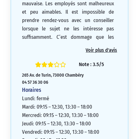
mauvaise. Les employés sont malheureux
et peu aimables. Il est impossible de
prendre rendez-vous avec un conseiller
lorsque le sujet ne les intéresse pas
suffisamment. C’est dommage que les
objectifs financiers et les commentaires
Voir plus d'avis
passent avant les besoins des clients. Il
serait judicieux de changer de stratégie
Note : 3.5/5
pour permettre à tous les employés d’être
265 Av. de Turin, 73000 Chambéry
moins stressés et ainsi plus agréables.
04 57 36 30 06
1/5
Horaires
Lundi: fermé
Mardi: 09:15 – 12:30, 13:30 – 18:00
Mercredi: 09:15 – 12:30, 13:30 – 18:00
Jeudi: 09:15 – 12:30, 13:30 – 18:00
Vendredi: 09:15 – 12:30, 13:30 – 18:00