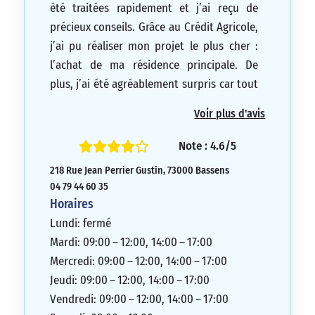
été traitées rapidement et j’ai reçu de
précieux conseils. Grâce au Crédit Agricole,
j’ai pu réaliser mon projet le plus cher :
l’achat de ma résidence principale. De
plus, j’ai été agréablement surpris car tout
a été réalisé à distance avec une vraie
Voir plus d'avis
prise en compte de mes besoins et de ma
demande. C’était pratique, efficace et
Note : 4.6/5
adapté à mes besoins. Je recommande
218 Rue Jean Perrier Gustin, 73000 Bassens
vivement les services du Crédit Agricole, et
04 79 44 60 35
je tiens à souligner le travail remarquable
Horaires
de mon conseiller, M. Gareri!
Lundi: fermé
5/5
Mardi: 09:00 – 12:00, 14:00 – 17:00
Mercredi: 09:00 – 12:00, 14:00 – 17:00
Jeudi: 09:00 – 12:00, 14:00 – 17:00
Vendredi: 09:00 – 12:00, 14:00 – 17:00