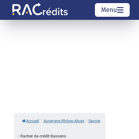
Menu
Simulation rachat de crédit
Organismes de crédit
Courtiers rachat de crédits
Sociétés de rachat de crédits
Top 10 Villes
Accueil
/
Auvergne-Rhône-Alpes
/
Savoie
/
Rachat de crédit Bassens