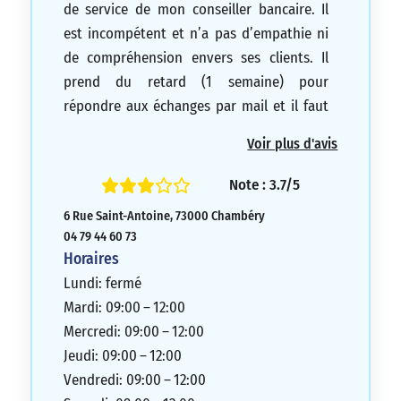
de service de mon conseiller bancaire. Il
est incompétent et n’a pas d’empathie ni
de compréhension envers ses clients. Il
prend du retard (1 semaine) pour
répondre aux échanges par mail et il faut
attendre plus de 3 semaines pour les
Voir plus d'avis
opérations de virement (émis ou reçus).
Grâce à lui, j’ai été obligé de me tourner
Note : 3.7/5
vers une autre banque qui offre un
6 Rue Saint-Antoine, 73000 Chambéry
meilleur service. De plus, son attitude a
04 79 44 60 73
été très désagréable.
Horaires
1/5
Lundi: fermé
Mardi: 09:00 – 12:00
Mercredi: 09:00 – 12:00
Jeudi: 09:00 – 12:00
Vendredi: 09:00 – 12:00