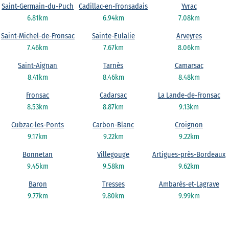
Saint-Germain-du-Puch
Cadillac-en-Fronsadais
Yvrac
6.81km
6.94km
7.08km
Saint-Michel-de-Fronsac
Sainte-Eulalie
Arveyres
7.46km
7.67km
8.06km
Saint-Aignan
Tarnès
Camarsac
8.41km
8.46km
8.48km
Fronsac
Cadarsac
La Lande-de-Fronsac
8.53km
8.87km
9.13km
Cubzac-les-Ponts
Carbon-Blanc
Croignon
9.17km
9.22km
9.22km
Bonnetan
Villegouge
Artigues-près-Bordeaux
9.45km
9.58km
9.62km
Baron
Tresses
Ambarès-et-Lagrave
9.77km
9.80km
9.99km