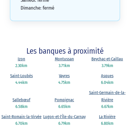
Samedi: fermé
Dimanche: fermé
Les banques à proximité
Izon
Montussan
Beychac-et-Caillau
2.30km
3.71km
3.79km
Saint-Loubès
Vayres
Asques
4.44km
4.75km
6.04km
Saint-Germain-de-la-
Sallebœuf
Pompignac
Rivière
6.58km
6.65km
6.67km
Saint-Romain-la-Virvée
Lugon-et-l'Île-du-Carnay
La Rivière
6.70km
6.79km
6.80km