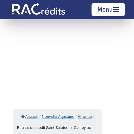
Menu
Simulation rachat de crédit
Organismes de crédit
Courtiers rachat de crédits
Sociétés de rachat de crédits
Top 10 Villes
Accueil
/
Nouvelle-Aquitaine
/
Gironde
/
Rachat de crédit Saint-Sulpice-et-Cameyrac