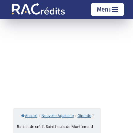
Menu
Simulation rachat de crédit
Organismes de crédit
Courtiers rachat de crédits
Sociétés de rachat de crédits
Top 10 Villes
Accueil
/
Nouvelle-Aquitaine
/
Gironde
/
Rachat de crédit Saint-Louis-de-Montferrand