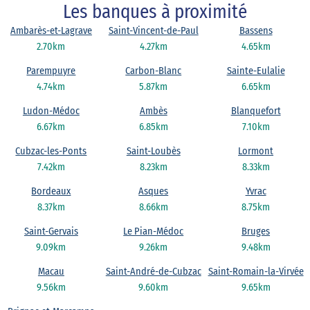
Les banques à proximité
Ambarès-et-Lagrave
Saint-Vincent-de-Paul
Bassens
2.70km
4.27km
4.65km
Parempuyre
Carbon-Blanc
Sainte-Eulalie
4.74km
5.87km
6.65km
Ludon-Médoc
Ambès
Blanquefort
6.67km
6.85km
7.10km
Cubzac-les-Ponts
Saint-Loubès
Lormont
7.42km
8.23km
8.33km
Bordeaux
Asques
Yvrac
8.37km
8.66km
8.75km
Saint-Gervais
Le Pian-Médoc
Bruges
9.09km
9.26km
9.48km
Macau
Saint-André-de-Cubzac
Saint-Romain-la-Virvée
9.56km
9.60km
9.65km