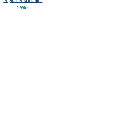
Prignac-et-Marcamps
9.88km