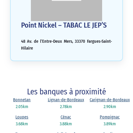
Point Nickel – TABAC LE JEP’S
48 Av. de l’Entre-Deux Mers, 33370 Fargues-Saint-
Hilaire
Les banques à proximité
Bonnetan
Lignan-de-Bordeaux
Carignan-de-Bordeaux
2.05km
2.78km
2.90km
Loupes
Cénac
Pompignac
3.68km
3.88km
3.89km