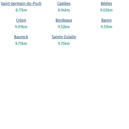
Saint-Germain-du-Puch
Cambes
Bègles
8.77km
8.94km
9.05km
Créon
Bordeaux
Baron
9.09km
9.52km
9.51km
Baurech
Sainte-Eulalie
9.75km
9.75km