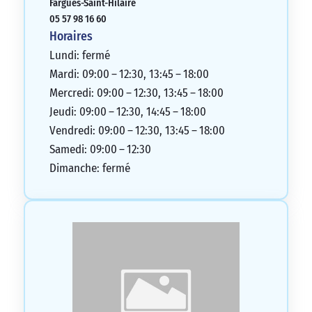
Fargues-Saint-Hilaire
par téléphone. On peut également
05 57 98 16 60
souscrire à diverses assurances pour la
Horaires
maison et la voiture, avec un label
Lundi: fermé
d’assurance certifiant les meilleurs
Mardi: 09:00 – 12:30, 13:45 – 18:00
contrats du marché. Si vous avez des
Mercredi: 09:00 – 12:30, 13:45 – 18:00
préjugés sur le fonctionnement des
Jeudi: 09:00 – 12:30, 14:45 – 18:00
banques, la Banque Populaire saura vous
Vendredi: 09:00 – 12:30, 13:45 – 18:00
convaincre en étant présente pour vous
Samedi: 09:00 – 12:30
accompagner au mieux dans vos projets !
Dimanche: fermé
5/5