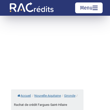
Menu
Simulation rachat de crédit
Organismes de crédit
Courtiers rachat de crédits
Sociétés de rachat de crédits
Top 10 Villes
Accueil
/
Nouvelle-Aquitaine
/
Gironde
/
Rachat de crédit Fargues-Saint-Hilaire