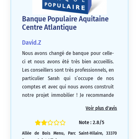
Banque Populaire Aquitaine
Centre Atlantique
David.Z
Nous avons changé de banque pour celle-
ci et nous avons été très bien accueillis.
Les conseillers sont très professionnels, en
particulier Sarah qui s’occupe de nos
comptes et avec qui nous avons construit
notre projet immobilier ! Je recommande
vivement cette banque, en particulier
Voir plus d'avis
cette agence ! L’application est simple et
complète, et le personnel est disponible
Note : 2.8/5
pour toute demande liée aux services de la
Allée de Bois Menu, Parc Saint-Hilaire, 33370
banque, que ce soit via l’application ou