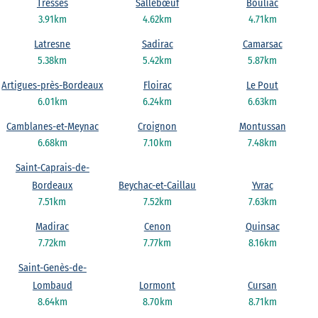
Tresses
Sallebœuf
Bouliac
3.91km
4.62km
4.71km
Latresne
Sadirac
Camarsac
5.38km
5.42km
5.87km
Artigues-près-Bordeaux
Floirac
Le Pout
6.01km
6.24km
6.63km
Camblanes-et-Meynac
Croignon
Montussan
6.68km
7.10km
7.48km
Saint-Caprais-de-
Bordeaux
Beychac-et-Caillau
Yvrac
7.51km
7.52km
7.63km
Madirac
Cenon
Quinsac
7.72km
7.77km
8.16km
Saint-Genès-de-
Lombaud
Lormont
Cursan
8.64km
8.70km
8.71km