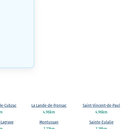
de-Cubzac
La Lande-de-Fronsac
Saint-Vincent-de-Paul
km
4.96km
4.96km
-Lagrave
Montussan
Sainte-Eulalie
km
7.22km
7.28km