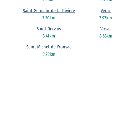
Saint-Germain-de-la-Rivière
Vérac
7.30km
7.97km
Saint-Gervais
Virsac
8.41km
8.63km
Saint-Michel-de-Fronsac
9.79km