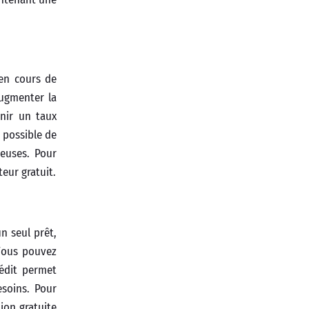
en cours de
ugmenter la
nir un taux
t possible de
euses. Pour
eur gratuit.
n seul prêt,
Vous pouvez
rédit permet
esoins. Pour
ion gratuite