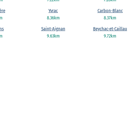
ère
Yvrac
Carbon-Blanc
km
8.36km
8.37km
ns
Saint-Aignan
Beychac-et-Caillau
km
9.63km
9.72km