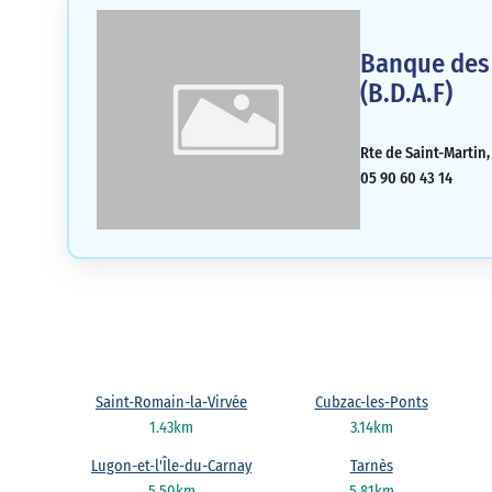
Banque des 
(B.D.A.F)
Rte de Saint-Martin,
05 90 60 43 14
Saint-Romain-la-Virvée
Cubzac-les-Ponts
1.43km
3.14km
Lugon-et-l'Île-du-Carnay
Tarnès
5.50km
5.81km