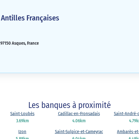
Antilles Françaises
 97150 Asques, France
Les banques à proximité
Saint-Loubès
Cadillac-en-Fronsadais
Saint-André-
3.69km
4.06km
4.79
Izon
Saint-Sulpice-et-Cameyrac
Ambarès-et
5.88km
6.04km
6.48