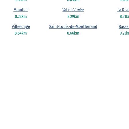
Mouillac
Val de Virvée
La Rivi
8.28km
8.29km
8.31
Villegouge
Saint-Louis-de-Montferrand
Basse
8.64km
8.66km
9.23