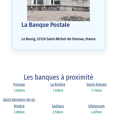
La Banque Postale
Le Bourg, 33126 Saint-Michel-de-Fronsac, France
Les banques à proximité
Fronsac
La Rivière
Saint-Aignan
1.60km
1.63km
1.74km
Saint-Germain-de-la-
Rivière
Saillans
Villegouge
2.86km
3.58km
4.87km