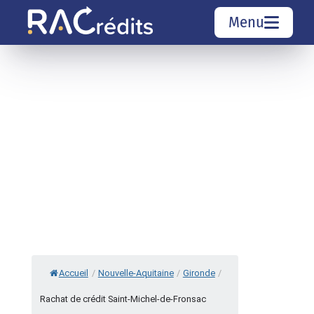
Menu
Simulation rachat de crédit
Organismes de crédit
Courtiers rachat de crédits
Sociétés de rachat de crédits
Top 10 Villes
Accueil
/
Nouvelle-Aquitaine
/
Gironde
/
Rachat de crédit Saint-Michel-de-Fronsac