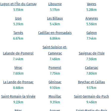
Lugon-et-l'Île-du-Carnay
Libourne
Vayres
5.15km
5.17km
5.28km
Izon
Les Billaux
Arveyres
5.31km
5.43km
5.56km
Tarnès
Cadillac-en-Fronsadais
Galgon
6.67km
6.86km
7.14km
Saint-Sulpice-et-
Lalande-de-Pomerol
Cameyrac
Savignac-de-l'Isle
7.44km
7.46km
7.56km
Vérac
Pomerol
Cadarsac
7.60km
7.75km
7.80km
La Lande-de-Fronsac
Génissac
Beychac-et-Caillau
8.68km
9.10km
9.17km
Saint-Romain-la-Virvée
Mouillac
Saint-Germain-du-Puch
9.22km
9.31km
9.46km
Néac
Asques
Saint-Martin-du-Bois