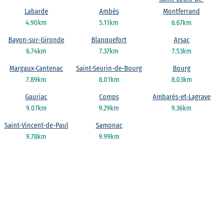
Labarde
Ambès
Montferrand
4.90km
5.11km
6.67km
Bayon-sur-Gironde
Blanquefort
Arsac
6.74km
7.37km
7.53km
Margaux-Cantenac
Saint-Seurin-de-Bourg
Bourg
7.89km
8.01km
8.03km
Gauriac
Comps
Ambarès-et-Lagrave
9.07km
9.29km
9.36km
Saint-Vincent-de-Paul
Samonac
9.78km
9.99km