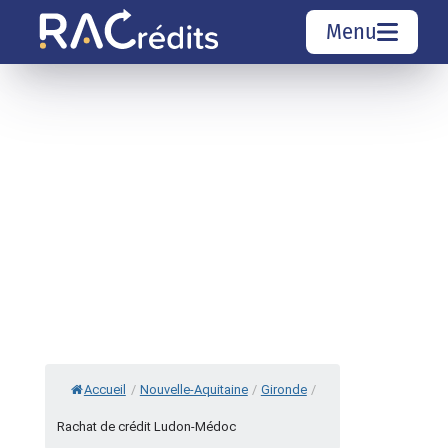
Menu
Simulation rachat de crédit
Organismes de crédit
Courtiers rachat de crédits
Sociétés de rachat de crédits
Top 10 Villes
Accueil
/
Nouvelle-Aquitaine
/
Gironde
/
Rachat de crédit Ludon-Médoc