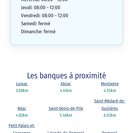
Jeudi: 08:00 – 12:00
Vendredi: 08:00 – 12:00
Samedi: fermé
Dimanche: fermé
Les banques à proximité
Lussac
Abzac
Montagne
3.08km
4.41km
4.55km
Saint-Médard-de-
Néac
Saint-Denis-de-Pile
Guizières
4.82km
5.46km
6.02km
Petit-Palais-et-