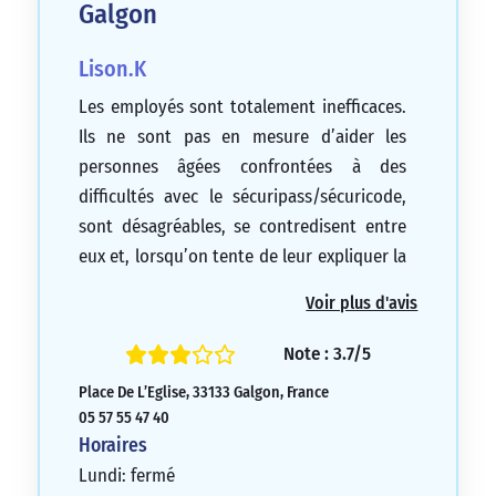
Galgon
Lison.K
Les employés sont totalement inefficaces.
Ils ne sont pas en mesure d’aider les
personnes âgées confrontées à des
difficultés avec le sécuripass/sécuricode,
sont désagréables, se contredisent entre
eux et, lorsqu’on tente de leur expliquer la
situation, ils cessent simplement de
Voir plus d'avis
répondre aux questions du client et
laissent un silence jusqu’à ce que le client
Note : 3.7/5
raccroche. C’est une situation lamentable.
Place De L’Eglise, 33133 Galgon, France
1/5
05 57 55 47 40
Horaires
Lundi: fermé