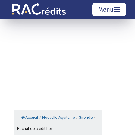
Menu
Simulation rachat de crédit
Organismes de crédit
Courtiers rachat de crédits
Sociétés de rachat de crédits
Top 10 Villes
Accueil
/
Nouvelle-Aquitaine
/
Gironde
/
Rachat de crédit Les...