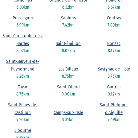
Cornemps
Lalande-de-Pomerol
Pomerol
6.03km
6.32km
6.67km
Puisseguin
Sablons
Coutras
6.99km
7.42km
7.80km
Saint-Christophe-des-
Bardes
Saint-Émilion
Bonzac
8.02km
8.02km
8.19km
Saint-Sauveur-de-
Puynormand
Les Billaux
Savignac-de-l'Isle
8.26km
8.75km
8.75km
Tayac
Saint-Cibard
Guîtres
8.76km
9.00km
9.12km
Saint-Genès-de-
Saint-Philippe-
Castillon
Camps-sur-l'Isle
d'Aiguille
9.20km
9.31km
9.49km
Libourne
9.79km