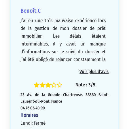
Benoît.C
J’ai eu une très mauvaise expérience lors
de la gestion de mon dossier de prêt
immobilier. Les délais étaient
interminables, il y avait un manque
d’informations sur le suivi du dossier et
j’ai été obligé de relancer constamment la
banque. Pire encore, j’ai finalement
Voir plus d'avis
découvert que mon dossier avait été
perdu ! Je suis extrêmement déçu et
Note : 3/5
frustré.
23 Av. de la Grande Chartreuse, 38380 Saint-
1/5
Laurent-du-Pont, France
04 76 06 40 90
Horaires
Lundi: fermé